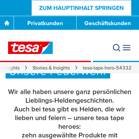
ZUM HAUPTINHALT SPRINGEN
Privatkunden
Geschäftskunden
®
tesa
54332:
Unsere Feuerwehr
& Insights
Stories & Insights
tesa-tape-hero-54332
Wir alle haben unsere ganz persönlichen
Lieblings-Heldengeschichten.
Auch bei
tesa
gibt es Helden, die wir
lieben und feiern – unsere
tesa
tape
heroes:
zehn ausgewählte Produkte mit