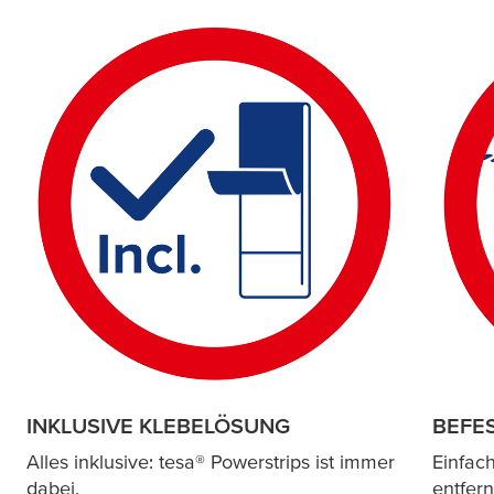
INKLUSIVE KLEBELÖSUNG
BEFE
Alles inklusive:
tesa
® Powerstrips ist immer
Einfac
dabei.
entfern