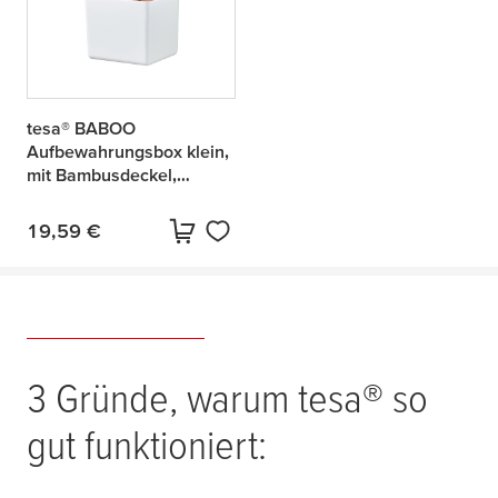
tesa® BABOO
Aufbewahrungsbox klein,
mit Bambusdeckel,
zusätzlicher Stauraum für
das Bad
19,59 €
Aktueller Preis:
5 Produkte gefunden
3 Gründe, warum
tesa
® so
gut funktioniert: