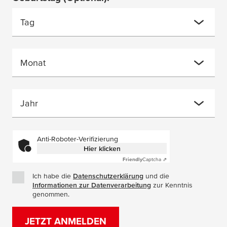
Tag
Monat
Jahr
Anti-Roboter-Verifizierung
Hier klicken
Friendly
Captcha ⇗
Ich habe die
Datenschutzerklärung
(Öffnet in einem neuen Fe
und die
Informationen zur Datenverarbeitung
(Öffnet in einem neuen
zur Kenntnis
genommen.
JETZT ANMELDEN