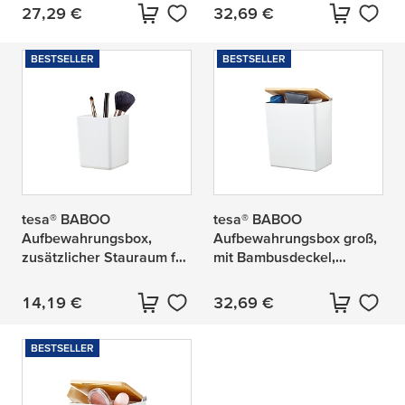
Trennwand, zusätzlicher
zusätzlicher Stauraum für
27,29 €
32,69 €
Aktueller Preis:
Aktueller Preis:
Stauraum für das Bad
das Badezimmer
BESTSELLER
BESTSELLER
tesa® BABOO
tesa® BABOO
Aufbewahrungsbox,
Aufbewahrungsbox groß,
zusätzlicher Stauraum für
mit Bambusdeckel,
das Bad
zusätzlicher Stauraum für
das Bad
14,19 €
32,69 €
Aktueller Preis:
Aktueller Preis:
BESTSELLER