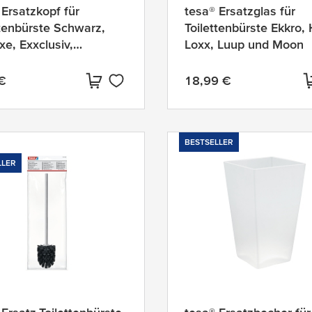
 Ersatzkopf für
tesa® Ersatzglas für
ttenbürste Schwarz,
Toilettenbürste Ekkro,
xe, Exxclusiv,
Loxx, Luup und Moon
ant, Esteetic,
llent, Nooblesse,
€
18,99 €
ler Preis:
Aktueller Preis:
, Hukk, Klaam, Loxx,
 Moon oder Smooz
BESTSELLER
LLER