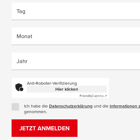
Tag
Monat
Jahr
Anti-Roboter-Verifizierung
Hier klicken
Friendly
Captcha ⇗
Ich habe die
Datenschutzerklärung
(Öffnet in einem neuen 
und die
Informationen 
genommen.
JETZT ANMELDEN