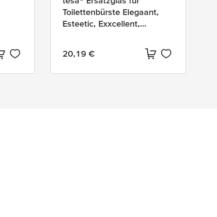
tesa® Ersatzglas für
Toilettenbürste Elegaant,
Esteetic, Exxcellent,
Nooblesse, Klaam und
Smooz
20,19 €
Aktueller Preis: