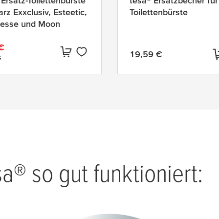
 Ersatz-Toilettenbürste
tesa® Ersatzbecher für
rz Exxclusiv, Esteetic,
Toilettenbürste
lesse und Moon
€
19,59 €
ler Preis:
alpreis:
€
Aktueller Preis:
sa
® so gut funktioniert: