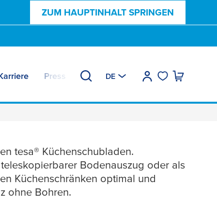
ZUM HAUPTINHALT SPRINGEN
Karriere
Press & Insights
DE
e – Ordnung ohne
ren
tesa
® Küchenschubladen.
ls teleskopierbarer Bodenauszug oder als
inen Küchenschränken optimal und
nz ohne Bohren.