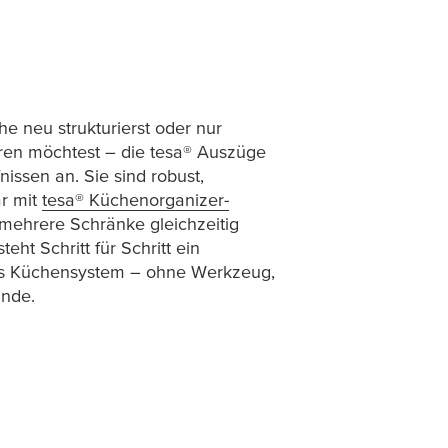
 neu strukturierst oder nur
eren möchtest – die
tesa
® Auszüge
issen an. Sie sind robust,
ar mit
tesa
® Küchenorganizer-
 mehrere Schränke gleichzeitig
eht Schritt für Schritt ein
es Küchensystem – ohne Werkzeug,
ände.