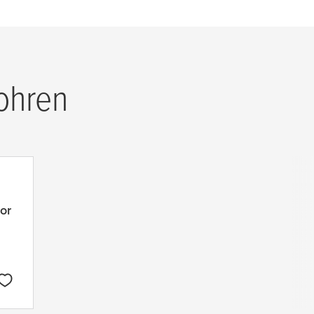
ohren
for