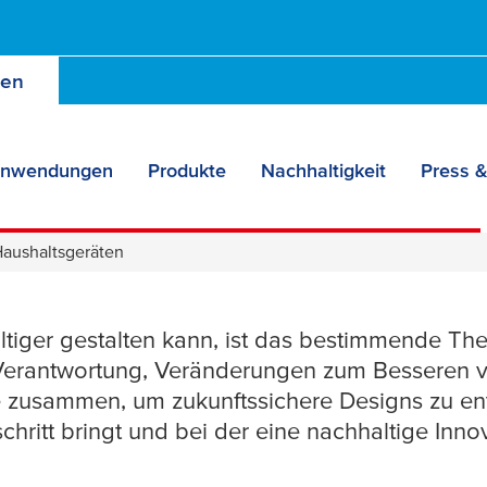
den
nwendungen
Produkte
Nachhaltigkeit
Press &
Haushaltsgeräten
tiger gestalten kann, ist das bestimmende The
r nachhaltigere
die Verantwortung, Veränderungen zum Besseren
 zusammen, um zukunftssichere Designs zu entwi
tschritt bringt und bei der eine nachhaltige Inno