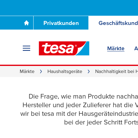
Privatkunden
Geschäftskun
Märkte
A
Märkte
Haushaltsgeräte
Nachhaltigkeit bei 
Die Frage, wie man Produkte nachhal
Seite an Seite fü
Hersteller und jeder Zulieferer hat 
wir bei
tesa
mit der Hausgeräteindustrie
bei der jeder Schritt For
Lösungen