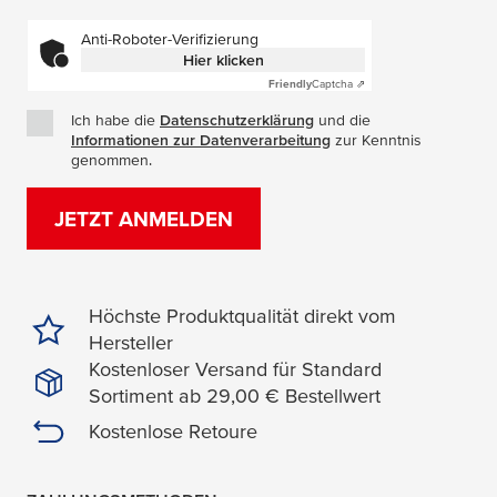
Anti-Roboter-Verifizierung
Hier klicken
Friendly
Captcha ⇗
Ich habe die
Datenschutzerklärung
(Öffnet in einem neuen Fe
und die
Informationen zur Datenverarbeitung
(Öffnet in einem neuen
zur Kenntnis
genommen.
JETZT ANMELDEN
Höchste Produktqualität direkt vom
Hersteller
Kostenloser Versand für Standard
Sortiment ab 29,00 € Bestellwert
Kostenlose Retoure