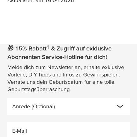
Aktualisiert am 16.04.2026
z.B. Fliesen, Kacheln, Furnierholz,
Kunststoffe
Empfindlicher Untergrund
z.B. Tapete, Putz, Gips, Glattholz
1
🎁 15% Rabatt
& Zugriff auf exklusive
Abonnenten Service-Hotline für dich!
Transparenter Untergrund
Melde dich zum Newsletter an, erhalte exklusive
z.B. Glas, Acryl, transparente
Kunststoffe
Vorteile, DIY-Tipps und Infos zu Gewinnspielen.
Verrate uns dein Geburtsdatum für eine tolle
Geburtstagsüberraschung
Anrede
(Optional)
E-Mail