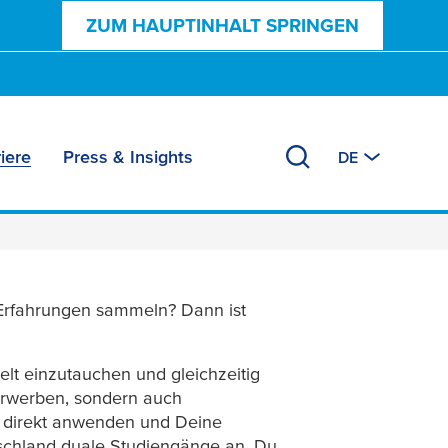
ZUM HAUPTINHALT SPRINGEN
iere
Press & Insights
DE
e Erfahrungen sammeln? Dann ist
elt einzutauchen und gleichzeitig
 erwerben, sondern auch
n direkt anwenden und Deine
utschland duale Studiengänge an. Du