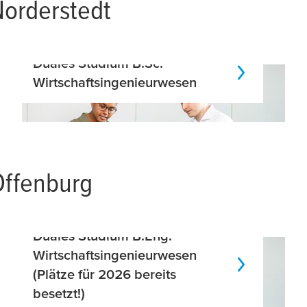
Norderstedt
Duales Studium B.Sc.
Wirtschaftsingenieurwesen
Offenburg
Duales Studium B.Eng.
Wirtschaftsingenieurwesen
(Plätze für 2026 bereits
besetzt!)