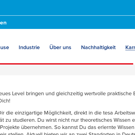
den
ause
Industrie
Über uns
Nachhaltigkeit
Karr
Studium
ues Level bringen und gleichzeitig wertvolle praktisch
Dich!
ir die einzigartige Möglichkeit, direkt in die
tesa
Arbeitsw
ät zu studieren. Du wirst nicht nur theoretisches Wissen
e Projekte übernehmen. So kannst Du das erlernte Wisse
eis stellen. Aktuell bieten wir an zwei Standorten in De