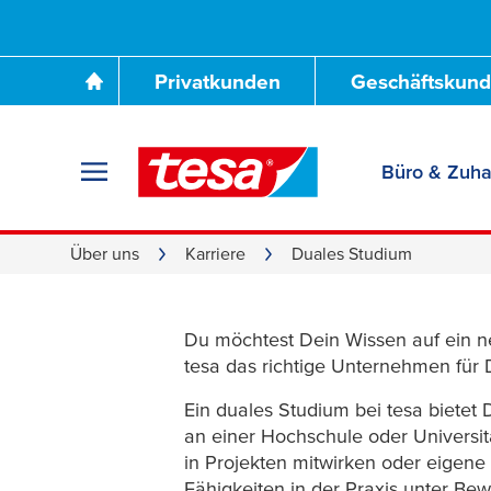
Privatkunden
Geschäftskun
Büro & Zuh
Duales 
Über uns
Karriere
Duales Studium
Du möchtest Dein Wissen auf ein ne
tesa
das richtige Unternehmen für 
Ein duales Studium bei
tesa
bietet D
an einer Hochschule oder Universit
in Projekten mitwirken oder eigen
Fähigkeiten in der Praxis unter Bew