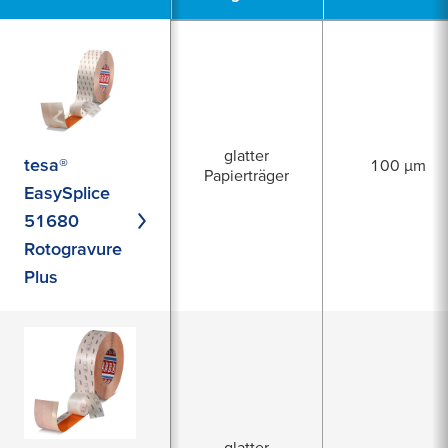
glatter
tesa®
100 µm
Papierträger
EasySplice
51680
Rotogravure
Plus
glatter