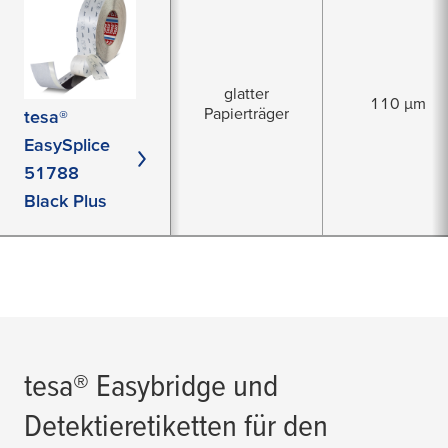
glatter
110 µm
Papierträger
tesa®
EasySplice
51788
Black Plus
tesa
® Easybridge und
Detektieretiketten für den