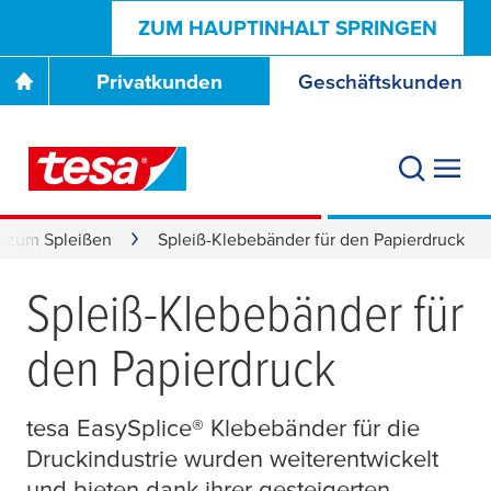
ZUM HAUPTINHALT SPRINGEN
Privatkunden
Geschäftskunden
 zum Spleißen
Spleiß-Klebebänder für den Papierdruck
Spleiß-Klebebänder für
den Papierdruck
tesa
EasySplice® Klebebänder für die
Druckindustrie wurden weiterentwickelt
und bieten dank ihrer gesteigerten