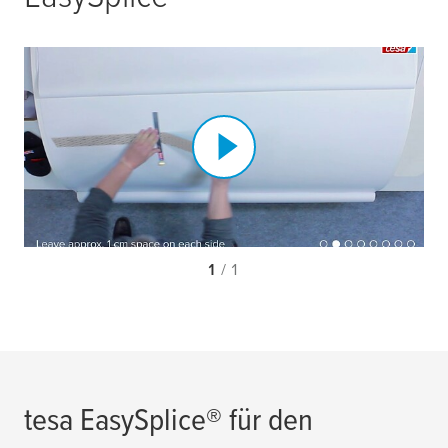
1
/ 1
tesa
EasySplice® für den