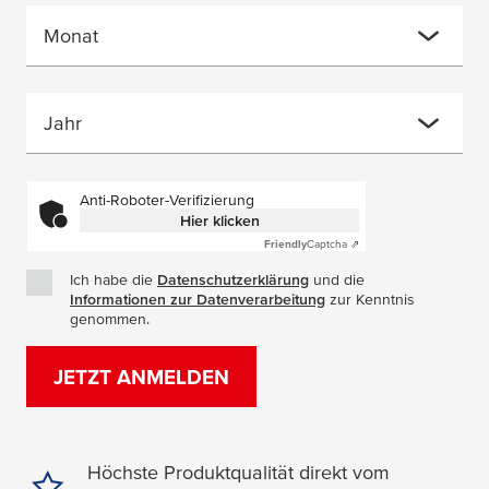
Monat
Jahr
Anti-Roboter-Verifizierung
Hier klicken
Friendly
Captcha ⇗
Ich habe die
Datenschutzerklärung
(Öffnet in einem neuen Fe
und die
Informationen zur Datenverarbeitung
(Öffnet in einem neuen
zur Kenntnis
genommen.
JETZT ANMELDEN
Höchste Produktqualität direkt vom