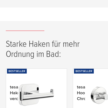
Starke Haken für mehr
Ordnung im Bad:
BESTSELLER
BESTSELLER
tesa
® Elegaant Design-
tesa
® SMOOZ B
Haken doppelt, Metall,
Hook, Self-Adhe
verchromt, inkl.
Chromed Metal
Klebelösung