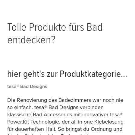
Ergänzung
Tolle Produkte fürs Bad
Ich möchte meine bisherigen
Designs ergänzen.
entdecken?
Bereiche
Ich suche nach Produkten für einen
bestimmten Badbereich.
hier geht's zur Produktkategorie...
tesa
® Bad Designs
Die Renovierung des Badezimmers war noch nie
so einfach.
tesa
® Bad Designs verbinden
klassische Bad Accessories mit innovativer
tesa
®
Power.Kit Technologie, der all-in-one Klebelösung
für dauerhaften Halt. So bringst du Ordnung und