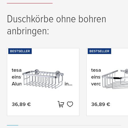
Duschkörbe ohne bohren
anbringen:
BESTSELLER
BESTSELLER
tesa
® Aluxx Duschkorb
tesa
® Aluxx Ec
einstöckig, extra tief,
einstöckig, Alu
Aluminium, verchromt, inkl.
verchromt, inkl.
Klebelösung
Klebelösung
36,89 €
36,89 €
Aktueller Preis:
Aktueller Preis: