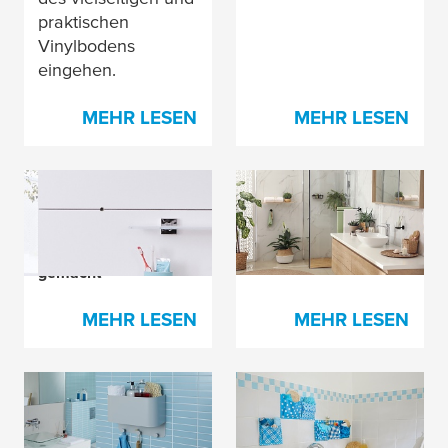
praktischen
Vinylbodens
eingehen.
MEHR LESEN
MEHR LESEN
Fliesen reparieren &
Green meets Black -
mehr: Bad-
Badezimmer Styles
Reparaturen leicht
gemacht
MEHR LESEN
MEHR LESEN
Badezimmer-
Wachstuchutensilos -
Wandregal –
alles in Ordnung im