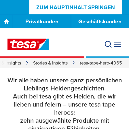
ZUM HAUPTINHALT SPRINGEN
Privatkunden
Geschäftskunden
tesa
® 4965 Original:
Der Verbindende
 & Insights
Stories & Insights
tesa-tape-hero-4965
Wir alle haben unsere ganz persönlichen
Lieblings-Heldengeschichten.
Auch bei
tesa
gibt es Helden, die wir
lieben und feiern – unsere
tesa
tape
heroes:
zehn ausgewählte Produkte mit
einzigartigen Fähigkeiten.