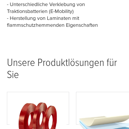
- Unterschiedliche Verklebung von
Traktionsbatterien (E-Mobility)
- Herstellung von Laminaten mit
flammschutzhemmenden Eigenschaften
Unsere Produktlösungen für
Sie
tesa
®
flame
X
tinct
tesa
® 58372
45051