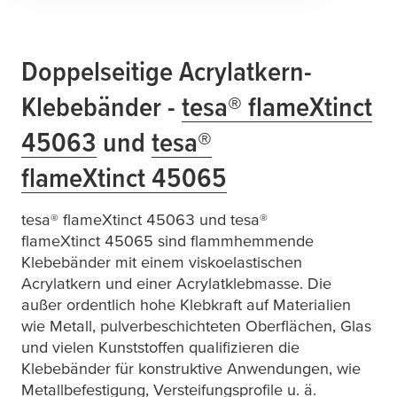
Doppelseitige Acrylatkern-
Klebebänder -
tesa
®
flame
X
tinct
45063
und
tesa
®
flame
X
tinct
45065
tesa
®
flame
X
tinct
45063 und
tesa
®
flame
X
tinct
45065 sind flammhemmende
Klebebänder mit einem viskoelastischen
Acrylatkern und einer Acrylatklebmasse. Die
außer ordentlich hohe Klebkraft auf Materialien
wie Metall, pulverbeschichteten Oberflächen, Glas
und vielen Kunststoffen qualifizieren die
Klebebänder für konstruktive Anwendungen, wie
Metallbefestigung, Versteifungsprofile u. ä.