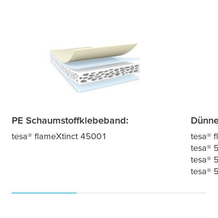
PE Schaumstoffklebeband:
Dünne 
tesa
®
flame
X
tinct
45001
tesa
®
f
tesa
® 
tesa
® 
tesa
® 