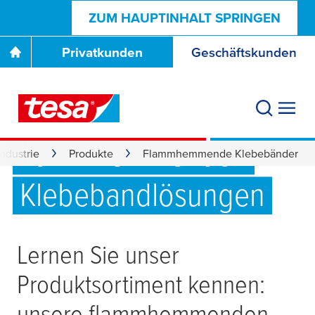
ZUM HAUPTINHALT SPRINGEN
Privatkunden
Geschäftskunden
Getestet und
zertifiziert: unsere
flammhemmenden
Industrie
Produkte
Flammhemmende Klebebänder
Klebebandlösungen
Lernen Sie unser
Produktsortiment kennen:
unsere flammhemmenden