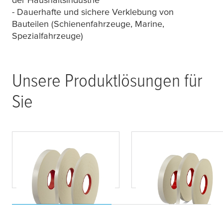
- Dauerhafte und sichere Verklebung von
Bauteilen (Schienenfahrzeuge, Marine,
Spezialfahrzeuge)
Unsere Produktlösungen für
Sie
tesa
®
flame
X
tinct
tesa
®
flame
X
tinct
45065
45063