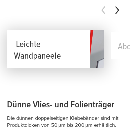
Leichte
Abd
Wandpaneele
Dünne Vlies- und Folienträger
Die dünnen doppelseitigen Klebebänder sind mit
Produktdicken von 50
μ
m bis 200
μ
m erhältlich.