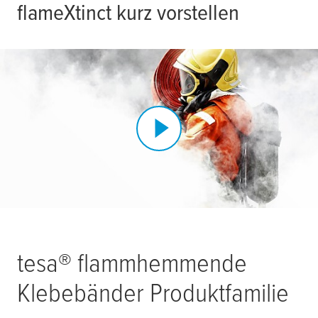
flame
X
tinct
kurz vorstellen
tesa
® flammhemmende
Klebebänder Produktfamilie