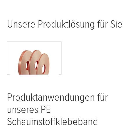
Unsere Produktlösung für Sie
tesa
®
flame
X
tinct
45001
Produktanwendungen für
unseres PE
Schaumstoffklebeband