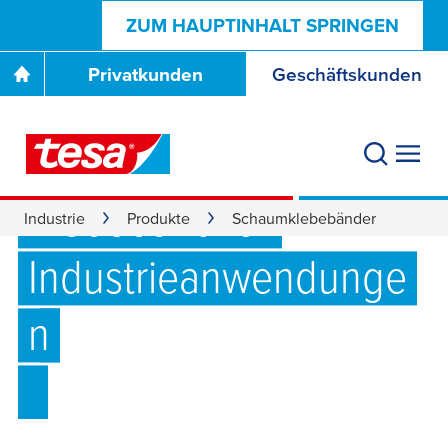
ZUM HAUPTINHALT SPRINGEN
Privatkunden
Geschäftskunden
Hochwertiges
Schaumstoff
Klebeband für
Industrie
Produkte
Schaumklebebänder
Industrieanwendunge
n