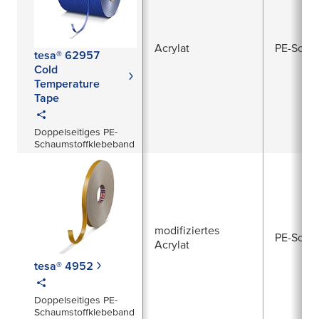
Acrylat
PE-Scha
tesa® 62957
Cold
Temperature
Tape
Doppelseitiges PE-
Schaumstoffklebeband
modifiziertes
PE-Scha
Acrylat
tesa® 4952
Doppelseitiges PE-
Schaumstoffklebeband