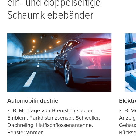
ein- und doppelseitige
Schaumklebebänder
Automobilindustrie
Elektr
z. B. Montage von Bremslichtspoiler,
z. B. 
Emblem, Parkdistanzsensor, Schweller,
Anzeig
Dachreling, Haifischflossenantenne,
Gehäus
Fensterrahmen
Rückse