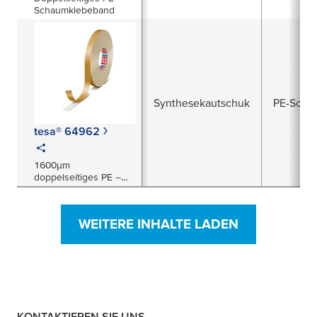
Schaumklebeband
Synthesekautschuk
PE-Scha
tesa® 64962
1600µm
doppelseitiges PE –
Schaumklebeband
WEITERE INHALTE LADEN
KONTAKTIEREN SIE UNS