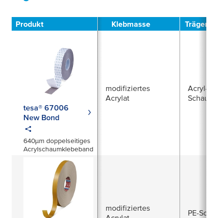
Filter
Produkt
Klebmasse
Trägerma
modifiziertes
Acryl-
Acrylat
Schaums
tesa® 67006
New Bond
640µm doppelseitiges
Acrylschaumklebeband
modifiziertes
PE-Scha
Acrylat