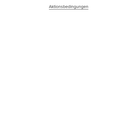
Aktionsbedingungen
©tesa SE - Ein Beiersdorf Unternehmen