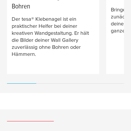
Bohren
Bringe f
zunächs
Der
tesa
® Klebenagel ist ein
deiner W
praktischer Helfer bei deiner
ganzer L
kreativen Wandgestaltung. Er hält
die Bilder deiner Wall Gallery
zuverlässig ohne Bohren oder
Hämmern.