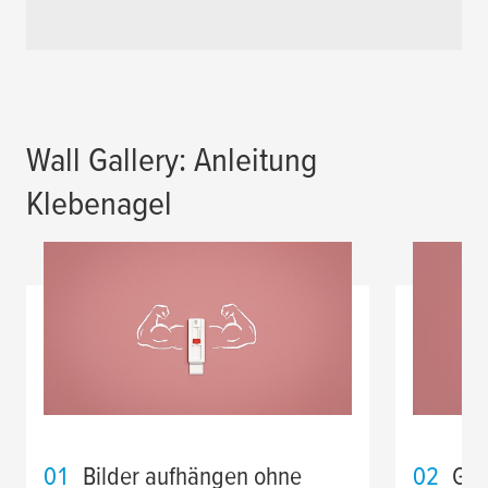
Wall Gallery: Anleitung
Klebenagel
01
Bilder aufhängen ohne
02
Gru