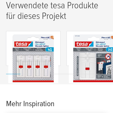
Verwendete
tesa
Produkte
für dieses Projekt
tesa
® Verstellbarer
tesa
® Verstellbarer
Klebenagel für
Klebenagel für
Tapeten und Putz
Tapeten und Putz (2
(1kg)
kg)
Mehr Inspiration