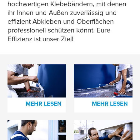
hochwertigen Klebebändern, mit denen
ihr Innen und Außen zuverlässig und
effizient Abkleben und Oberflächen
professionell schützen könnt. Eure
Effizienz ist unser Ziel!
Abdeckband für den
Großflächiges
Innenbereich
Abdecken im
Innenbereich
MEHR LESEN
MEHR LESEN
Abdeckband für den
Großflächiges
Außenbereich
Abdecken im