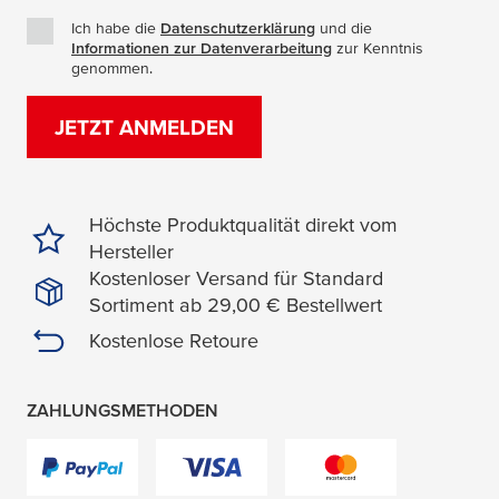
Ich habe die
Datenschutzerklärung
(Öffnet in einem neuen Fe
und die
Informationen zur Datenverarbeitung
(Öffnet in einem neuen
zur Kenntnis
genommen.
JETZT ANMELDEN
Höchste Produktqualität direkt vom
Hersteller
Kostenloser Versand für Standard
Sortiment ab 29,00 € Bestellwert
Kostenlose Retoure
ZAHLUNGSMETHODEN