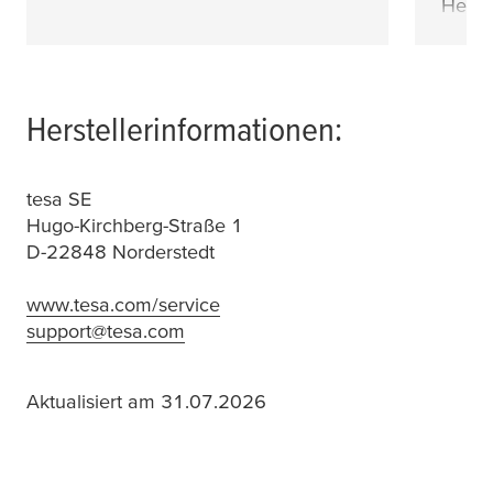
Herzl
Herstellerinformationen:
tesa
SE
Hugo-Kirchberg-Straße 1
D-22848 Norderstedt
www.tesa.com/service
(Öffnet in einem neuen Fenster
support@tesa.com
(Öffnet in einem neuen Fenster ode
Aktualisiert am 31.07.2026