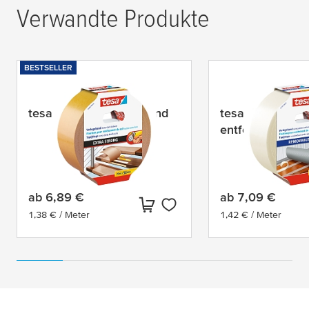
Verwandte Produkte
BESTSELLER
tesa
® extra stark klebend
tesa
® rückstand
entfernbar
ab
6,89 €
ab
7,09 €
Aktueller Preis:
Aktueller Preis:
1,38 € / Meter
1,42 € / Meter