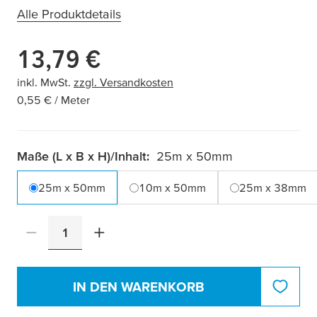
Alle Produktdetails
13,79 €
Aktueller Preis:
inkl. MwSt.
zzgl. Versandkosten
0,55 € / Meter
Maße (L x B x H)/Inhalt:
25m x 50mm
25m x 50mm
10m x 50mm
25m x 38mm
Anzahl ändern
Anzahl
IN DEN WARENKORB