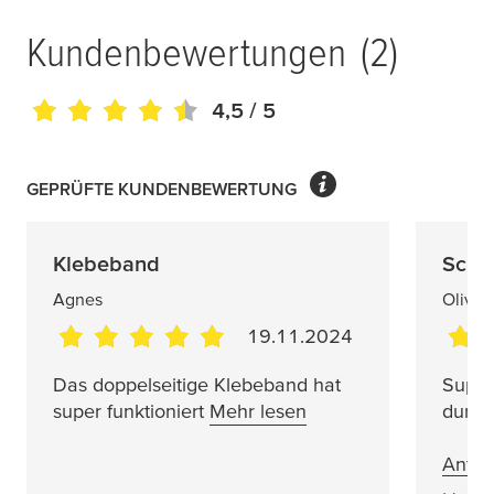
Kundenbewertungen
(2)
4,5
/ 5
GEPRÜFTE KUNDENBEWERTUNG
Klebeband
Schö
Agnes
Oliver
19.11.2024
Das doppelseitige Klebeband hat
Super
super funktioniert
Mehr lesen
durch
Antwo