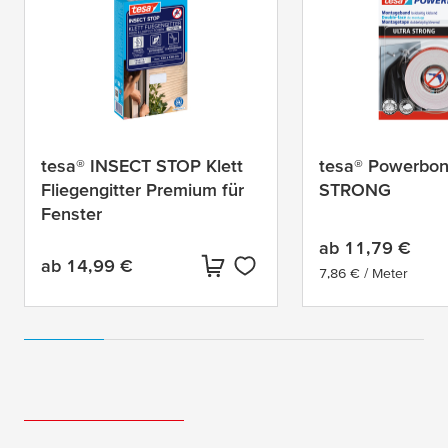
tesa® INSECT STOP Klett
tesa® Powerbo
Fliegengitter Premium für
STRONG
Fenster
ab
11,79 €
ab
14,99 €
Aktueller Preis:
7,86 € / Meter
Aktueller Preis: