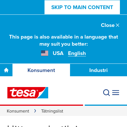
SKIP TO MAIN CONTENT
Close
This page is also available in a language that
may suit you better:
USA
English
Konsument
Industri
Konsument
Tätningslist