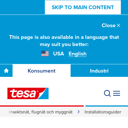
SKIP TO MAIN CONTENT
Close
This page is also available in a language that
may suit you better:
USA
English
Konsument
Industri
Insektsnät, flugnät och myggnät
Installationsguider