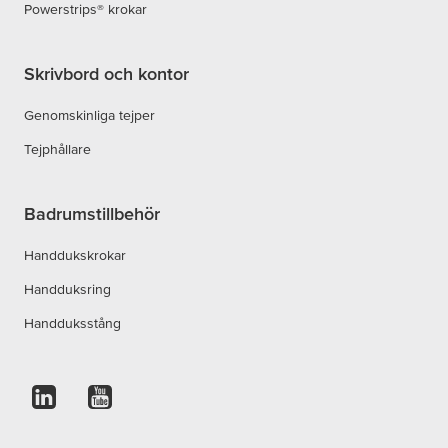
Powerstrips® krokar
Skrivbord och kontor
Genomskinliga tejper
Tejphållare
Badrumstillbehör
Handdukskrokar
Handduksring
Handduksstång