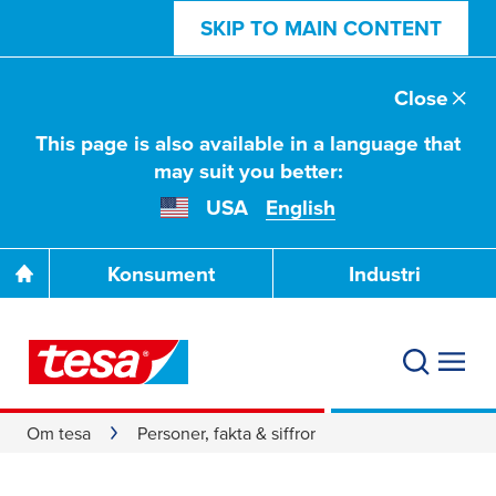
SKIP TO MAIN CONTENT
Close
This page is also available in a language that
may suit you better:
USA
English
Konsument
Industri
Om tesa
Personer, fakta & siffror