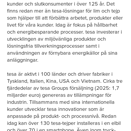
kunder och slutkonsumenter i över 125 år. Det
finns redan mer än
tesa
-lösningar för lim och tejp
som hjälper till att förbättra arbetet, produkter eller
livet för våra kunder. Idag är fokus på hållbarhet
och energibesparande processer.
tesa
investerar i
utvecklingen av miljövänliga produkter och
lösningsfria tillverkningsprocesser samt i
användningen av förnybara energikällor på sina
anläggningar.
tesa
är aktivt i 100 länder och driver fabriker i
Tyskland, Italien, Kina, USA och Vietnam. Cirka tre
fjärdedelar av
tesa
Groups försäljning (2025: 1,7
miljarder euro) genereras av tillämpningar för
industrin. Tillsammans med sina internationella
kunder utvecklar
tesa
innovationer som är
anpassade på produkt- och processnivå. Redan
idag kan över 130
tesa
-tejper installeras i en elbil
och över 70 i en smartphone. Även inom tryck-