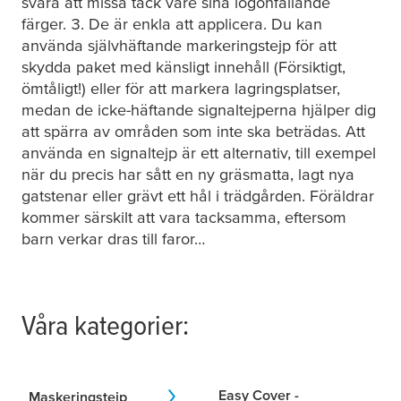
svåra att missa tack vare sina iögonfallande
färger. 3. De är enkla att applicera. Du kan
använda självhäftande markeringstejp för att
skydda paket med känsligt innehåll (Försiktigt,
ömtåligt!) eller för att markera lagringsplatser,
medan de icke-häftande signaltejperna hjälper dig
att spärra av områden som inte ska beträdas. Att
använda en signaltejp är ett alternativ, till exempel
när du precis har sått en ny gräsmatta, lagt nya
gatstenar eller grävt ett hål i trädgården. Föräldrar
kommer särskilt att vara tacksamma, eftersom
barn verkar dras till faror…
Våra kategorier:
Easy Cover -
Maskeringstejp