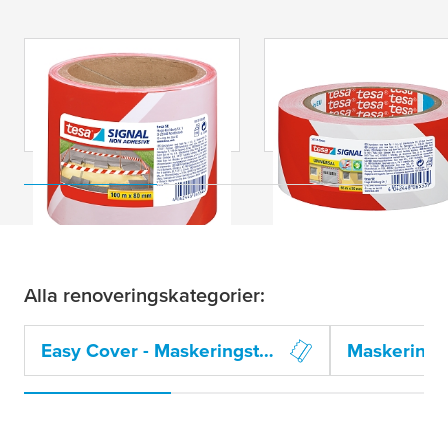
tesa
® Signal Non
tesa
® Signal Univers
Adhesive
Alla renoveringskategorier:
Easy Cover - Maskeringstejp och skyddsfolie i ett
Maskeringss