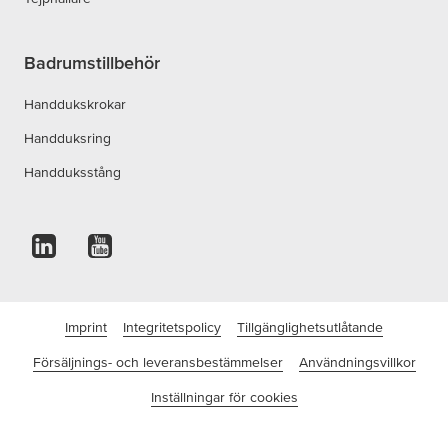
Badrumstillbehör
Handdukskrokar
Handduksring
Handduksstång
Imprint
Integritetspolicy
Tillgänglighetsutlåtande
Försäljnings- och leveransbestämmelser
Användningsvillkor
Inställningar för cookies
©tesa AB – Ett tesa SE-företag