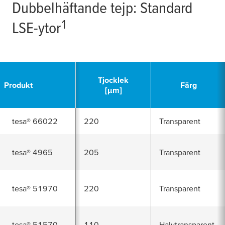
Dubbelhäftande tejp: Standard
1
LSE-ytor
Tjocklek
Produkt
Färg
[
µ
m]
tesa
®
66022
220
Transparent
tesa
®
4965
205
Transparent
tesa
®
51970
220
Transparent
tesa
®
51570
110
Halvtransparent