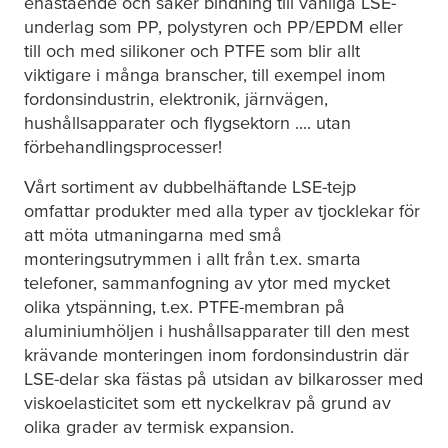
enastående och säker bindning till vanliga LSE-
underlag som PP, polystyren och PP/EPDM eller
till och med silikoner och PTFE som blir allt
viktigare i många branscher, till exempel inom
fordonsindustrin, elektronik, järnvägen,
hushållsapparater och flygsektorn .... utan
förbehandlingsprocesser!
Vårt sortiment av dubbelhäftande LSE-tejp
omfattar produkter med alla typer av tjocklekar för
att möta utmaningarna med små
monteringsutrymmen i allt från t.ex. smarta
telefoner, sammanfogning av ytor med mycket
olika ytspänning, t.ex. PTFE-membran på
aluminiumhöljen i hushållsapparater till den mest
krävande monteringen inom fordonsindustrin där
LSE-delar ska fästas på utsidan av bilkarosser med
viskoelasticitet som ett nyckelkrav på grund av
olika grader av termisk expansion.