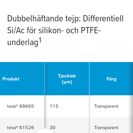
Dubbelhäftande tejp: Differentiell
Si/Ac för silikon- och PTFE-
1
underlag
Tjocklek
Produkt
Färg
[
µ
m]
tesa
®
88665
115
Transparent
tesa
®
61526
30
Transparent