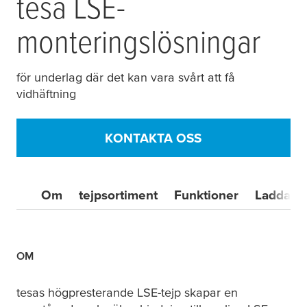
tesa
LSE-
monteringslösningar
för underlag där det kan vara svårt att få
vidhäftning
KONTAKTA OSS
Om
tejpsortiment
Funktioner
Ladda n
OM
tesa
s högpresterande LSE-tejp skapar en