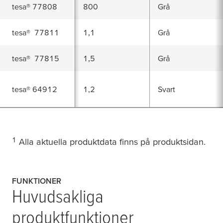
tesa
®
77808
800
Grå
tesa
®
77811
1,1
Grå
tesa
®
77815
1,5
Grå
tesa
®
64912
1,2
Svart
1
Alla aktuella produktdata finns på produktsidan.
FUNKTIONER
Huvudsakliga
produktfunktioner