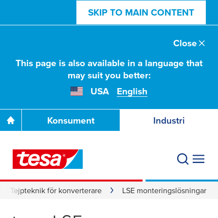
SKIP TO MAIN CONTENT
Close
This page is also available in a language that
may suit you better:
USA
English
Konsument
Industri
Tejpteknik för konverterare
LSE monteringslösningar