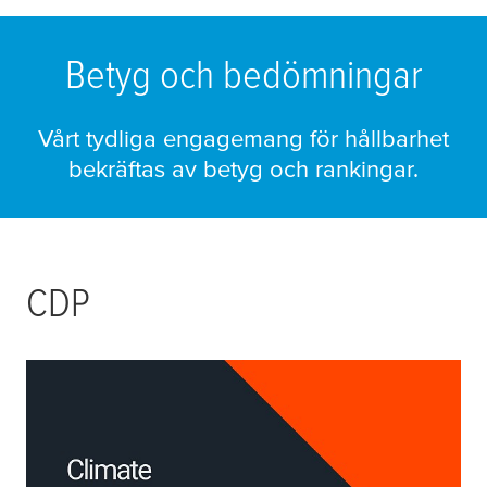
Betyg och bedömningar
Vårt tydliga engagemang för hållbarhet
bekräftas av betyg och rankingar.
CDP