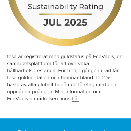
tesa
är registrerat med guldstatus på EcoVadis, en
samarbetsplattform för att övervaka
hållbarhetsprestanda. För tredje gången i rad får
tesa
guldmedaljen och hamnar bland de 2 %
bästa av alla globalt bedömda företag med den
uppnådda poängen. Mer information om
EcoVadis-utmärkelsen finns
här
(opens in a new windo
.