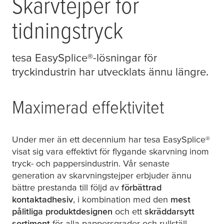
Skarvtejper för
tidningstryck
tesa
EasySplice®-lösningar för
tryckindustrin har utvecklats ännu längre.
Maximerad effektivitet
Under mer än ett decennium har
tesa
EasySplice®
visat sig vara effektivt för flygande skarvning inom
tryck- och pappersindustrin. Vår senaste
generation av skarvningstejper erbjuder ännu
bättre prestanda till följd av
förbättrad
kontaktadhesiv
, i kombination med den
mest
pålitliga produktdesignen
och ett
skräddarsytt
sortiment
för alla pappersgrader och rullställ.