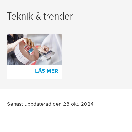
Teknik & trender
Våra skarvtejper och
tillbehör för pappers-
och tryckindustrin
LÄS MER
Senast uppdaterad den 23 okt. 2024