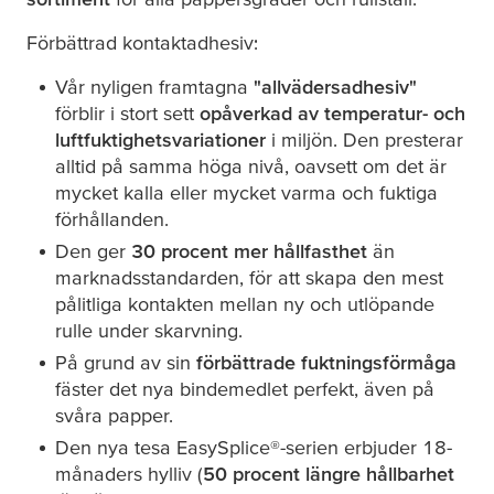
Förbättrad kontaktadhesiv:
Vår nyligen framtagna
"allvädersadhesiv"
förblir i stort sett
opåverkad av temperatur- och
luftfuktighets
variationer
i miljön. Den presterar
alltid på samma höga nivå, oavsett om det är
mycket kalla eller mycket varma och fuktiga
förhållanden.
Den ger
30 procent mer hållfasthet
än
marknadsstandarden, för att skapa den mest
pålitliga kontakten mellan ny och utlöpande
rulle under skarvning.
På grund av sin
förbättrade fuktningsförmåga
fäster det nya bindemedlet perfekt, även på
svåra papper.
Den nya
tesa
EasySplice®-serien erbjuder 18-
månaders hylliv (
50 procent längre hållbarhet