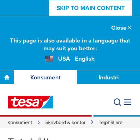
SKIP TO MAIN CONTENT
Close
This page is also available in a language that
may suit you better:
USA
English
Konsument
Industri
Konsument
Skrivbord & kontor
Tejphållare