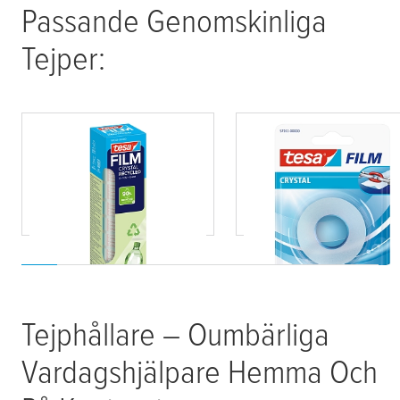
Passande Genomskinliga
Tejper:
tesafilm
®
tesafilm
® Crystal
ÅTERVUNNEN
KRISTALL
Tejphållare – Oumbärliga
Vardagshjälpare Hemma Och