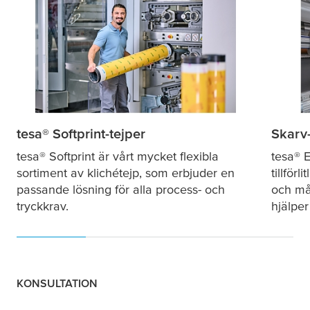
tesa
® Softprint-tejper
Skarv
tesa
® Softprint är vårt mycket flexibla
tesa
® 
sortiment av klichétejp, som erbjuder en
tillför
passande lösning för alla process- och
och må
tryckkrav.
hjälper
KONSULTATION