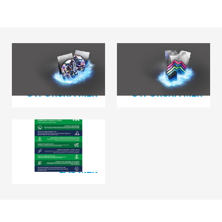
Kvalitet i varje
Levererar effektivitet
löprunda
genom flexibilitet
UTFORSKA MER
UTFORSKA MER
Mer hållbar
flexotryckning
LÄS MER