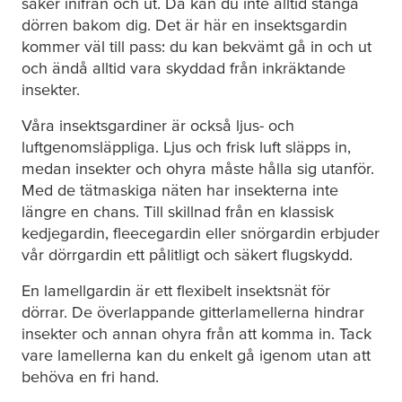
saker inifrån och ut. Då kan du inte alltid stänga
dörren bakom dig. Det är här en insektsgardin
kommer väl till pass: du kan bekvämt gå in och ut
och ändå alltid vara skyddad från inkräktande
insekter.
Våra insektsgardiner är också ljus- och
luftgenomsläppliga. Ljus och frisk luft släpps in,
medan insekter och ohyra måste hålla sig utanför.
Med de tätmaskiga näten har insekterna inte
längre en chans. Till skillnad från en klassisk
kedjegardin, fleecegardin eller snörgardin erbjuder
vår dörrgardin ett pålitligt och säkert flugskydd.
En lamellgardin är ett flexibelt insektsnät för
dörrar. De överlappande gitterlamellerna hindrar
insekter och annan ohyra från att komma in. Tack
vare lamellerna kan du enkelt gå igenom utan att
behöva en fri hand.