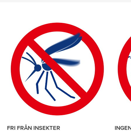
9 products found
FRI FRÅN INSEKTER
INGE