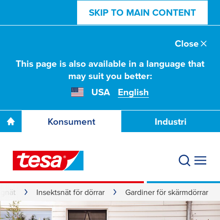
SKIP TO MAIN CONTENT
Close
This page is also available in a language that
may suit you better:
USA
English
Konsument
Industri
ggnät
Insektsnät för dörrar
Gardiner för skärmdörrar