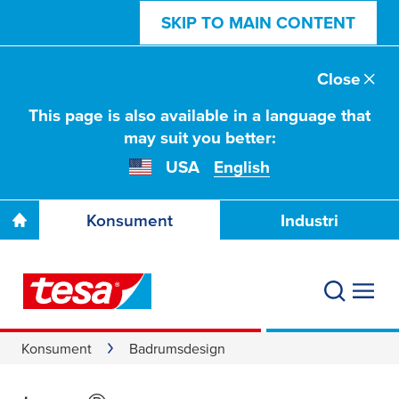
SKIP TO MAIN CONTENT
Close
This page is also available in a language that
may suit you better:
USA
English
Konsument
Industri
Konsument
Badrumsdesign