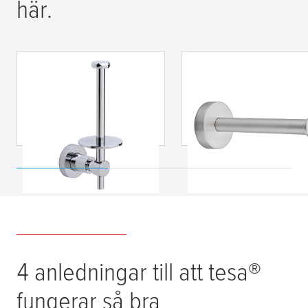
här.
tesa
® Loxx
tesa
® Moon
reservrullehållare för
reservrullehållare för
extra toalettpapper
extra toalettpapper
inklusive lim
inklusive lim
4 anledningar till att
tesa
®
fungerar så bra