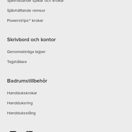
Självhäftande spikar och krokar
Självhäftande remsor
Powerstrips® krokar
Skrivbord och kontor
Genomskinliga tejper
Tejphållare
Badrumstillbehör
Handdukskrokar
Handduksring
Handduksstång