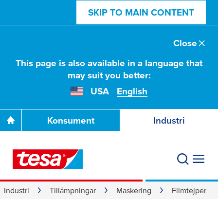
SKIP TO MAIN CONTENT
Close
This page is also available in a language that
may suit you better:
USA
English
Konsument
Industri
Industri
Tillämpningar
Maskering
Filmtejper