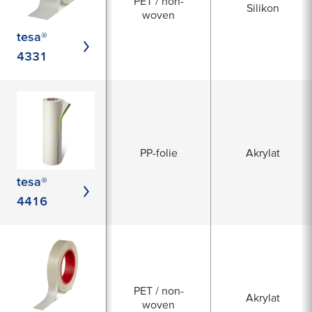
PET / non-
Silikon
woven
tesa®
4331
PP-folie
Akrylat
tesa®
4416
PET / non-
Akrylat
woven