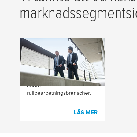
marknadssegmentsi
Marknadssegment
Din partner för flexo- och
offsettryck, pappers- och
wellpappstillverkning och
andra
rullbearbetningsbranscher.
LÄS MER