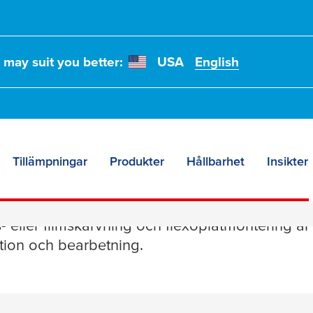
t may suit you better:
USA
English
Tillämpningar
Produkter
Hållbarhet
Insikter
sliga tejper för papp
- eller filmskarvning och flexoplåtmontering är
tion och bearbetning.