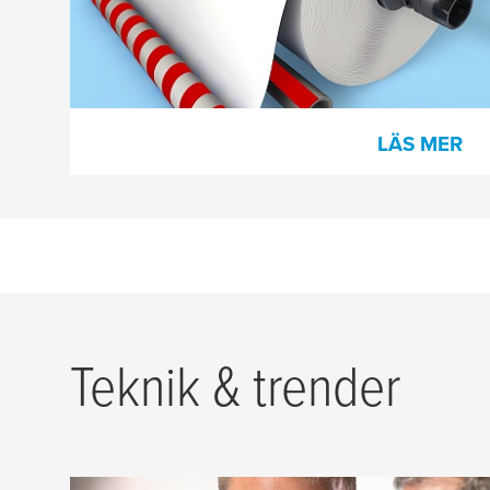
pappersmaterial på en ny kärna eller för
att stänga rullar för transport i eller utanför
pappersbruket.
LÄS MER
Teknik & trender