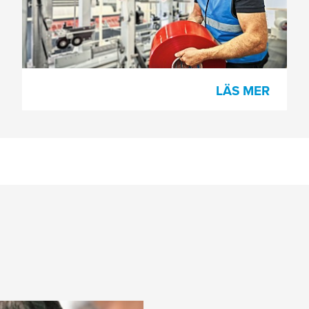
förstärka lådor erbjuder den högsta
produktionseffektiviteten och
processäkerheten.
LÄS MER