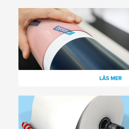
Plåtmonteringstejper för flexo
Vi erbjuder ett omfattande sortiment av
klichémonteringstejper med skum, film
eller vävbaksidor för att uppfylla alla
flexotryckbehov.
LÄS MER
Processtejper för
pappersproduktion
Välbeprövade tejplösningar för att fästa