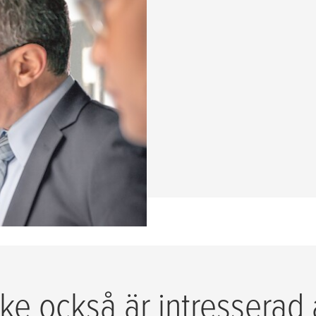
åde produkter och
att kunna erbjuda våra
nom kärnområdena
Skarvning”.
LÄS MER
ke också är intresserad 