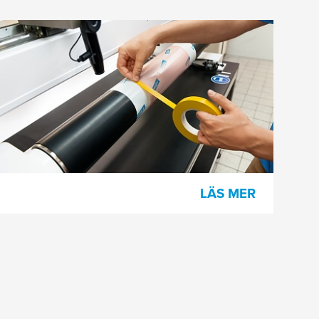
Processtejper för flexotryck
Valsinslagning, försegling av klichékant,
kärnstart och felflaggning är några
exempel från vårt breda sortiment av
kompletterande tejper.
LÄS MER