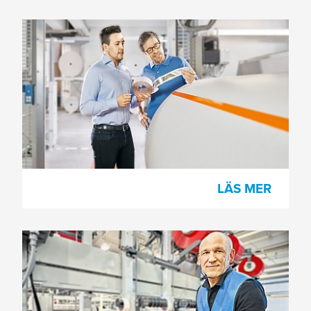
Skarvtejper
Den senaste generationens skarvtejper
fortsätter framgångssagan om
tesa
EasySplice® och tillhörande
skarvningsprodukter för en rad olika
marknader.
LÄS MER
Wellpappsdesigntejper
Våra självhäftande specialtejper som
används för att öppna, stänga och