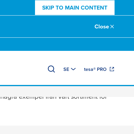
SKIP TO MAIN CONTENT
Close
SE
tesa® PRO
er och tryck
 några exempel från vårt sortiment för