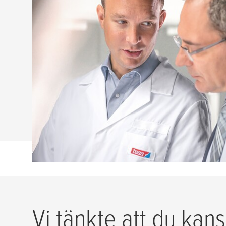
Standarder av högsta kvalitet för b
människor
Vi ökar ständigt kunskapsnivån i gruppen för 
kunder bästa möjliga service och support i
tejptillämpningar för ”Klichémontering” och ”
Vi tänkte att du kans