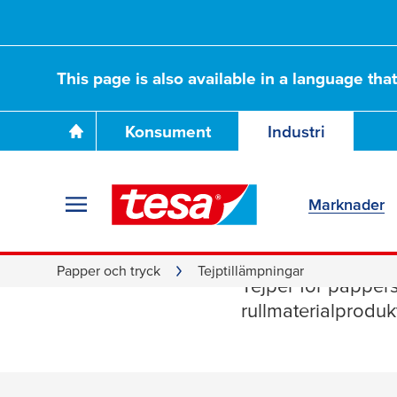
This page is also available in a language tha
Konsument
Industri
Marknader
Tryckkän
Papper och tryck
Tejptillämpningar
Tejper för pappers
rullmaterialproduk