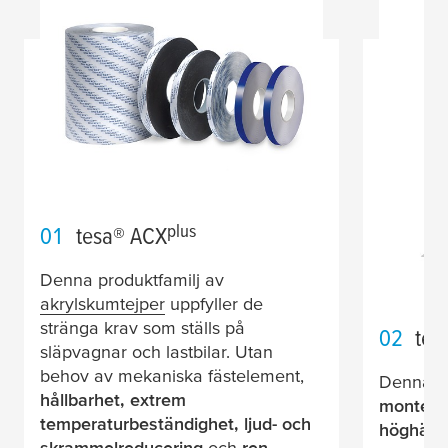
plus
01
tesa
® ACX
Denna produktfamilj av
akrylskumtejper
uppfyller de
stränga krav som ställs på
02
tes
släpvagnar och lastbilar. Utan
behov av mekaniska fästelement,
Denna
d
hållbarhet, extrem
monterin
temperaturbeständighet, ljud- och
höghäft
skrammelreducering
och
ren