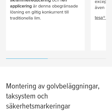
exceptio
applicering
är denna obegränsade
även på 
lösning en giltig konkurrent till
tesa
® 4
traditionella lim.
Montering av golvbeläggningar,
taksystem och
säkerhetsmarkeringar