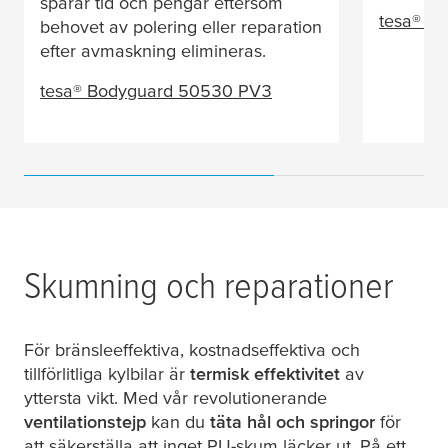
sparar tid och pengar eftersom
tesa
® 4
behovet av polering eller reparation
efter avmaskning elimineras.
tesa
® Bodyguard 50530 PV3
Skumning och reparationer
För bränsleeffektiva, kostnadseffektiva och
tillförlitliga kylbilar är
termisk effektivitet
av
yttersta vikt. Med vår revolutionerande
ventilationstejp
kan du
täta hål och springor
för
att säkerställa att inget PU-skum läcker ut. På ett