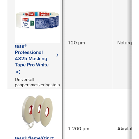
med
beställningsnummer
tesa® 59650
120 µm
Naturgum
tesa®
Professional
4325 Masking
Tape Pro White
Universell
pappersmaskeringstejp
1 200 µm
Akrylat
tesa® flameXtinct