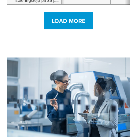
isoleringstejp på 85 µm
med omarbetningsbart
häftämne
LOAD MORE