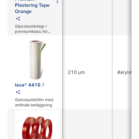
Plastering Tape
Orange
Gipsskyddstejp i
premiumklass för
skydd av känsliga
profiler och ytskikt
210 µm
Akrylat
tesa® 4416
Golvskyddsfilm med
antihalk-beläggning