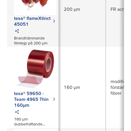
200 µm
FR acrylic
tesa® flameXtinct
45051
Brandhämmande
filmtejp på 200 µm
modifierad
160 µm
förstärkt
fibrer
tesa® 59650 -
Team 4965 Thin
160µm
160 µm
dubbelhäftande
transparent filmtejp