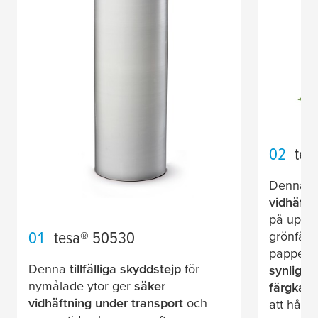
02
tes
Denna
m
vidhäftn
på upp t
01
tesa
® 50530
grönfärg
pappers
Denna
tillfälliga skyddstejp
för
synlighe
nymålade ytor ger
säker
färgkant
vidhäftning under transport
och
att håll