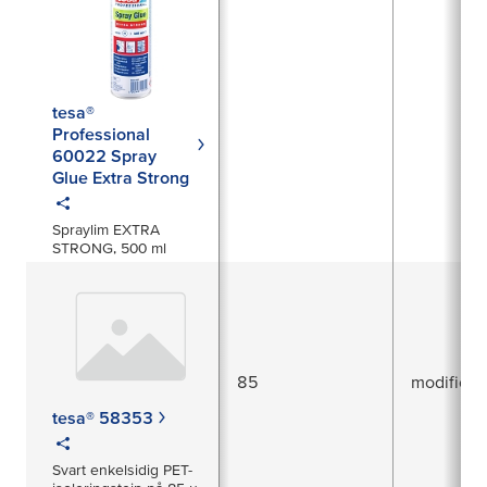
tesa®
Professional
60022 Spray
Glue Extra Strong
Spraylim EXTRA
STRONG, 500 ml
85
modifierad
tesa® 58353
Svart enkelsidig PET-