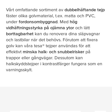
Vårt omfattande sortiment av
dubbelhäftande tejp
fäster olika golvmaterial, t.ex. matta och PVC,
under
fordonsombyggnad
. Med
hög
vidhäftningsstyrka på ojämna ytor
och lätt
borttagbarhet
kan du renovera dina släpvagnar
och lastbilar när det behövs. Förutom att fixera
golv kan våra
tesa
® tejper användas för att
effektivt
minska halk- och snubbelrisker
på
trappor eller gångvägar. Dessutom kan
halkskyddstejper i kontrastfärger fungera som en
varningsskylt.