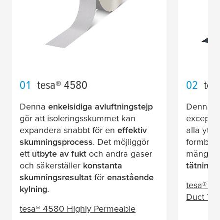
01
tesa
® 4580
02
tes
Denna
enkelsidiga avluftningstejp
Denna
s
gör att isoleringsskummet kan
exceptio
expandera snabbt för en
effektiv
alla yto
skumningsprocess
. Det möjliggör
formbar.
ett
utbyte av fukt
och andra gaser
mängd oli
och säkerställer
konstanta
tätning
,
skumningsresultat
för
enastående
tesa
® Pr
kylning
.
Duct Ta
tesa
® 4580 Highly Permeable