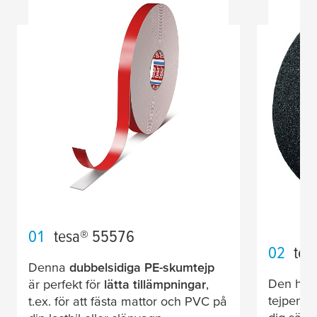
01
tesa
® 55576
02
tes
Denna
dubbelsidiga PE-skumtejp
Den hä
är perfekt för
lätta tillämpningar
,
tejpens 
t.ex. för att fästa mattor och PVC på