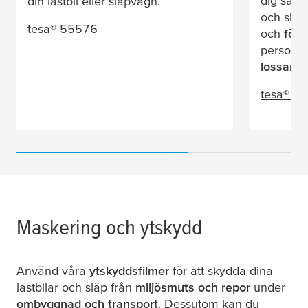
dig säker
din lastbil eller släpvagn.
och släp
tesa
® 55576
och
förh
personal
lossar g
tesa
® Pr
Maskering och ytskydd
Använd våra
ytskyddsfilmer
för att skydda dina
lastbilar och släp från
miljösmuts och repor
under
ombyggnad och transport
. Dessutom kan du