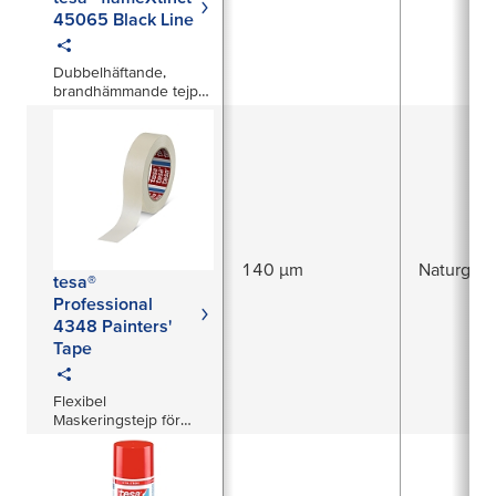
45065 Black Line
Dubbelhäftande,
brandhämmande tejp
med akrylkärna på
1 200 µm
140 µm
Naturgum
tesa®
Professional
4348 Painters'
Tape
Flexibel
Maskeringstejp för
Invändning Målning