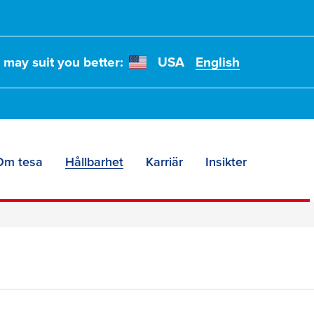
t may suit you better:
USA
English
ackningar
Om tesa
Hållbarhet
Karriär
Insikter