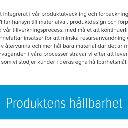
t integrerat i vår produktutveckling och förpacknin
i tar hänsyn till materialval, produktdesign och fö
år tillverkningsprocess, med målet att kontinuerlig
innefattar insatser för att minska resursanvändning 
 återvunna och mer hållbara material där det är m
äganden i våra processer strävar vi efter att leverera
 som vi stödjer kunder i deras egna hållbarhetsmål.
Produktens hållbarhet