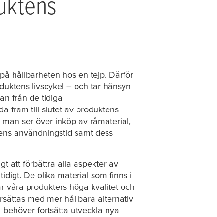
uktens
på hållbarheten hos en tejp. Därför
duktens livscykel – och tar hänsyn
dan från de tidiga
a fram till slutet av produktens
tt man ser över inköp av råmaterial,
tens användningstid samt dess
igt att förbättra alla aspekter av
idigt. De olika material som finns i
rar våra produkters höga kvalitet och
ersättas med mer hållbara alternativ
Vi behöver fortsätta utveckla nya