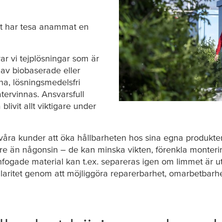
et har
tesa
anammat en
r vi tejplösningar som är
av biobaserade eller
na, lösningsmedelsfri
tervinnas. Ansvarsfull
livit allt viktigare under
r våra kunder att öka hållbarheten hos sina egna produkt
gare än någonsin – de kan minska vikten, förenkla monteri
ogade material kan t.ex. separeras igen om limmet är u
laritet genom att möjliggöra reparerbarhet, omarbetbarhe