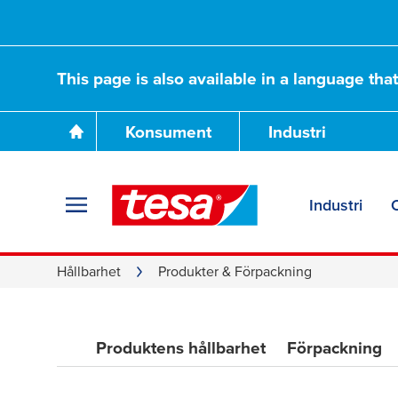
This page is also available in a language tha
Konsument
Industri
Produkter & Förp
Industri
Hållbarhet
Produkter & Förpackning
Produktens hållbarhet
Förpackning