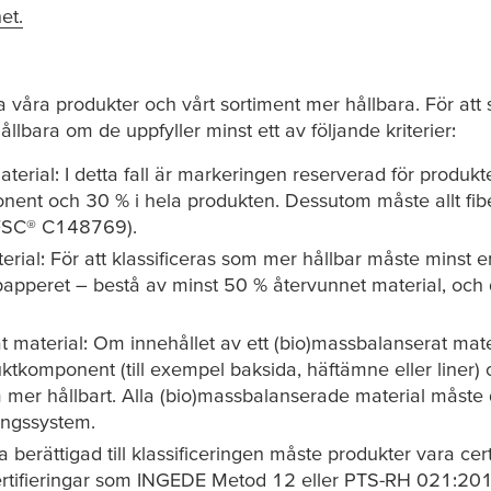
t.​
a våra produkter och vårt sortiment mer hållbara. För att s
llbara om de uppfyller minst ett av följande kriterier:
rial: I detta fall är markeringen reserverad för produkt
onent och 30 % i hela produkten. Dessutom måste allt fi
 (FSC® C148769).
rial: För att klassificeras som mer hållbar måste minst
papperet – bestå av minst 50 % återvunnet material, och 
material: Om innehållet av ett (bio)massbalanserat mat
duktkomponent (till exempel baksida, häftämne eller liner)
m mer hållbart. Alla (bio)massbalanserade material måste 
eringssystem.
a berättigad till klassificeringen måste produkter vara ce
 certifieringar som INGEDE Metod 12 eller PTS-RH 021:20