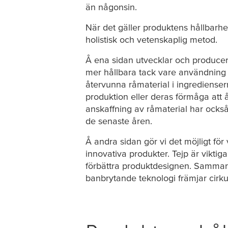
än någonsin.
När det gäller produktens hållbarh
holistisk och vetenskaplig metod.
Å ena sidan utvecklar och producera
mer hållbara tack vare användning 
återvunna råmaterial i ingredienser
produktion eller deras förmåga att å
anskaffning av råmaterial har också b
de senaste åren.
Å andra sidan gör vi det möjligt fö
innovativa produkter. Tejp är vikti
förbättra produktdesignen. Sammanf
banbrytande teknologi främjar cirku