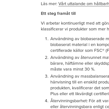
Läs mer:
Vårt uttalande om hållbarhe
Ett steg framåt till
Vi arbetar kontinuerligt med att gör
klassificerar vi produkter som mer hå
Användning av biobaserade mate
biobaserat material i en komp
certifierade källor som FSC®
Användning av återvunnet mate
bärare, häftämne eller skydds
måste vara minst 30 %.
Användning av massbalanserat 
hänvisning till en enskild pro
produkten, kvalificerar det so
Plus eller ett likvärdigt certifi
Återvinningsbarhet: För att var
eller återvinningsbara enligt