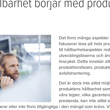
lbarhet börjar med prod
Det finns många aspekter 
fokuserar
tesa
på hela pro
till hållbarhetsaspekter re
utvecklingsfaserna och änd
livscykel. Detta innebär a
produktionsfasen, produk
avfallshantering.
Det är dock inte alltid möjl
produktens hållbarhet samt
våra tejper, vilka garante
prestanda, kan inte alltid 
sterar eller inte finns tillgängliga i den mängd som krävs. 