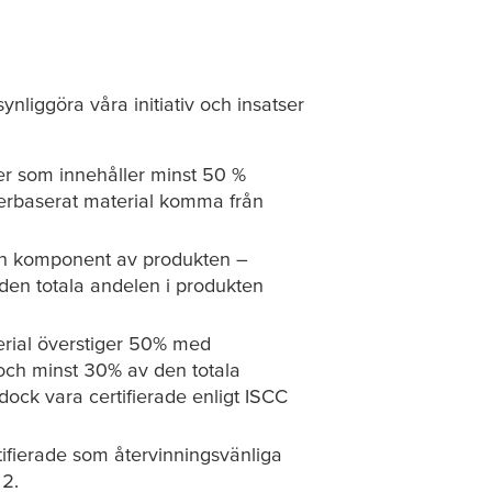
ynliggöra våra initiativ och insatser
er som innehåller minst 50 %
berbaserat material komma från
 en komponent av produkten –
den totala andelen i produkten
erial överstiger 50% med
 och minst 30% av den totala
dock vara certifierade enligt ISCC
rtifierade som återvinningsvänliga
12.