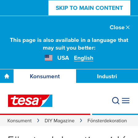
SKIP TO MAIN CONTENT
Close
This page is also available in a language that
may suit you better:
USA
English
Konsument
Industri
Konsument
DIY Magazine
Fönsterdekoration