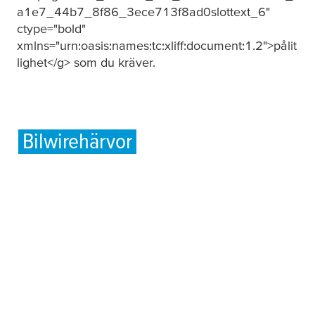
a1e7_44b7_8f86_3ece713f8ad0slottext_6"
ctype="bold"
xmlns="urn:oasis:names:tc:xliff:document:1.2">pålit
lighet</g> som du kräver.
Bilwirehärvor