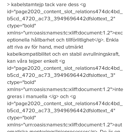
> kabelstamtejp tack vare dess <g
id="page2020_content_slot_relations474dc4bd_
b5cd_4720_ac73_3949696442dfslottext_2"
ctype="bold"
xmlns="urn:oasis:names:tc:xliff:document:1.2">exc
eptionella hållbarhet och tillförlitlighet</g>. Enkla
att riva av för hand, med utmärkt
kabelkompatibilitet och en stabil avrullningskraft,
kan våra tejper enkelt <g
id="page2020_content_slot_relations474dc4bd_
b5cd_4720_ac73_3949696442dfslottext_3"
ctype="bold"
xmlns="urn:oasis:names:tc:xliff:document:1.2">inte
greras i manuella </g> och <g
id="page2020_content_slot_relations474dc4bd_
b5cd_4720_ac73_3949696442dfslottext_4"
ctype="bold"
xmlns="urn:oasis:names:tc:xliff:document:1.2">aut
omatiska monteringslinjeprocesser</g>. De är en