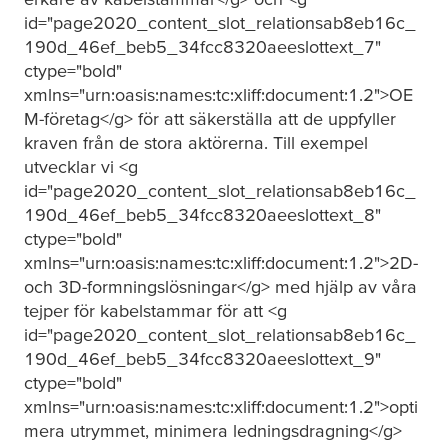
id="page2020_content_slot_relationsab8eb16c_
190d_46ef_beb5_34fcc8320aeeslottext_7"
ctype="bold"
xmlns="urn:oasis:names:tc:xliff:document:1.2">OE
M-företag</g> för att säkerställa att de uppfyller
kraven från de stora aktörerna. Till exempel
utvecklar vi <g
id="page2020_content_slot_relationsab8eb16c_
190d_46ef_beb5_34fcc8320aeeslottext_8"
ctype="bold"
xmlns="urn:oasis:names:tc:xliff:document:1.2">2D-
och 3D-formningslösningar</g> med hjälp av våra
tejper för kabelstammar för att <g
id="page2020_content_slot_relationsab8eb16c_
190d_46ef_beb5_34fcc8320aeeslottext_9"
ctype="bold"
xmlns="urn:oasis:names:tc:xliff:document:1.2">opti
mera utrymmet, minimera ledningsdragning</g>