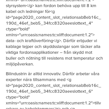
styrsystem</g> kan fordon behöva upp till 8 km
kabel och ledningar för<g
id="page2020_content_slot_relationsab8eb16c_
190d_46ef_beb5_34fcc8320aeeslottext_4"
ctype="bold"
xmlns="urn:oasis:names:tc:xliff:document:1.2">
data- och kraftöverföring</g>. Därför erbjuder vi
kablage tejper och skyddsslangar som täcker alla
viktiga fordonsapplikationer – från skydd mot
buller och nötning till resistens mot temperatur och
miljöpåverkan.
Bilindustrin är alltid innovativ. Därför arbetar våra
experter nära tillsammans med <g
id="page2020_content_slot_relationsab8eb16c_
190d_46ef_beb5_34fcc8320aeeslottext_6"
ctype="bold"
xmlns="urn:oasis:names:tc:xliff:document:1.2">tillv
erkare av kabelstammar</g> och <g