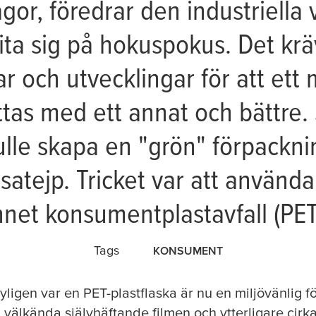
agor, föredrar den industriella
rlita sig på hokuspokus. Det kr
r och utvecklingar för att ett 
tas med ett annat och bättre. S
ulle skapa en "grön" förpackni
esa
tejp. Tricket var att använda
net konsumentplastavfall (PET
Tags
KONSUMENT
 nyligen var en PET-plastflaska är nu en miljövänlig
välkända självhäftande filmen och ytterligare cir