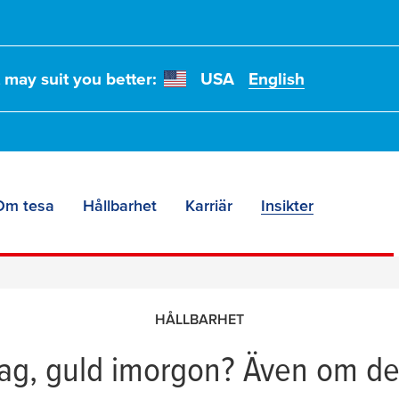
t may suit you better:
USA
English
Om tesa
Hållbarhet
Karriär
Insikter
e likadana
HÅLLBARHET
ag, guld imorgon? Även om det