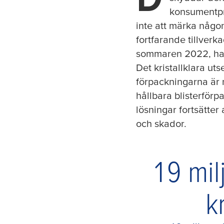
konsumentpro
inte att märka någo
fortfarande tillverk
sommaren 2022, har 
Det kristallklara u
förpackningarna är 
hållbara blisterförp
lösningar fortsätter
och skador.
19 mil
k