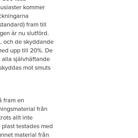
ntusiaster kommer
ackningarna
tandard) fram till
en är nu slutförd.
n, och de skyddande
ed upp till 20%. De
t alla självhäftande
e skyddas mot smuts
å fram en
ingsmaterial från
ots allt inte
n plast testades med
nnet material från