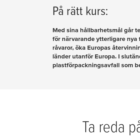
På rätt kurs:
Med sina hållbarhetsmål går
t
för närvarande ytterligare nya
råvaror, öka Europas återvinni
länder utanför Europa. I slutä
plastförpackningsavfall som b
Ta reda 