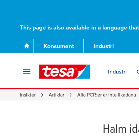
This page is also available in a language tha
Konsument
Industri
Industri
Alla PCR:er är int
Insikter
Artiklar
Alla PCR:er är inte likadana
Halm id