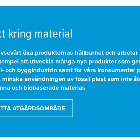
tt kring material
avsevärt öka produkternas hållbarhet och arbetar
xempel att utveckla många nya produkter som ger et
l- och byggindustrin samt för våra konsumenter p
tt minska användningen av fossil plast som inte åt
nna och biobaserade material.
ETTA ÅTGÄRDSOMRÅDE