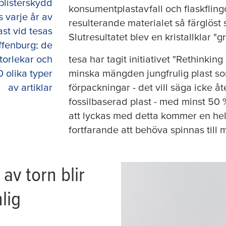
blisterskydd
konsumentplastavfall och flaskflingo
s varje år av
resulterande materialet så färglöst 
st vid tesas
Slutresultatet blev en kristallklar "
ffenburg; de
storlekar och
tesa
har tagit initiativet "Rethinking 
0 olika typer
minska mängden jungfrulig plast s
av artiklar
förpackningar - det vill säga icke å
fossilbaserad plast - med minst 50 %
att lyckas med detta kommer en he
fortfarande att behöva spinnas till m
av torn blir
lig