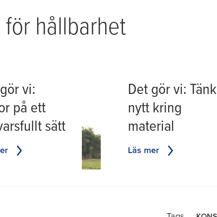
för hållbarhet
gör vi:
Det gör vi: Tänk
or på ett
nytt kring
arsfullt sätt
material
er
Läs mer
Tags
KON