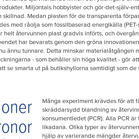
dukter. Miljontals hobbyister och gör-det-själv-e
n skillnad. Medan plasten för de transparenta förp
ades med råolja som fossilbaserad energikälla (PET-s
helt återvunnen plast gradvis införts, och övergång
tseendet har bevarats genom den gröna innovatione
nu ännu tunnare. Detta minskar materialåtgången m
ackningarna - som behåller sin höga kvalitet - gör at
 att se smarta ut på butikshyllorna samtidigt som d
joner
Många experiment krävdes för att f
skräddarsydd blandning av återvinn
konsumentledet (PCR). Alla PCR är tr
ronor
likadana. Olika typer av återvunne
hjälp av varierande mängder återvu