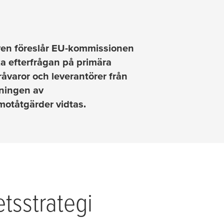
iven föreslår EU-kommissionen
ka efterfrågan på primära
åvaror och leverantörer från
kningen av
motåtgärder vidtas.
etsstrategi