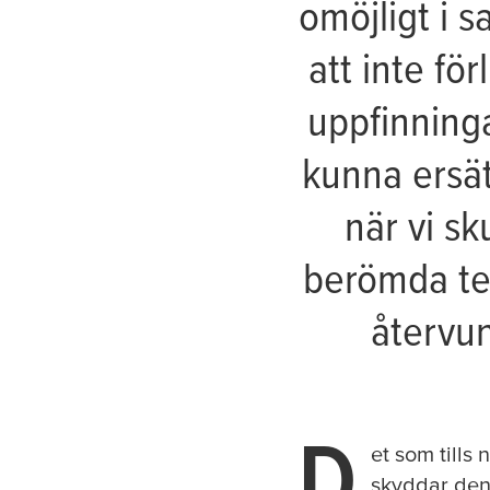
omöjligt i s
att inte fö
uppfinninga
kunna ersät
när vi sk
berömda
t
återvun
D
et som tills
skyddar den 