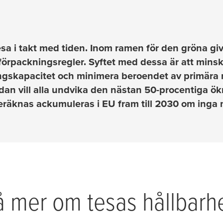
esa
i takt med tiden. Inom ramen för den gröna g
 förpackningsregler. Syftet med dessa är att mins
ngskapacitet och minimera beroendet av primära r
ndan vill alla undvika den nästan 50-procentiga ö
eräknas ackumuleras i EU fram till 2030 om inga 
på mer om
tesa
s hållbarh