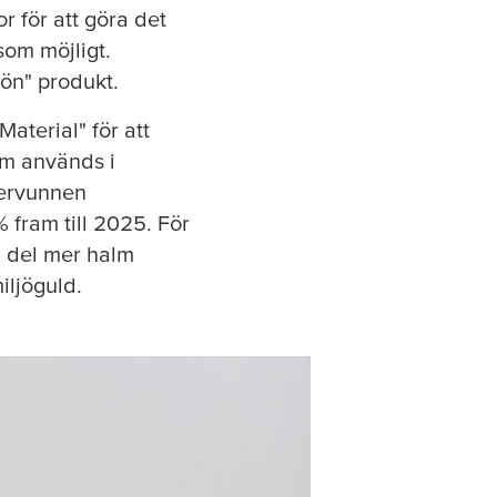
r för att göra det
som möjligt.
grön" produkt.
Material" för att
om används i
tervunnen
 fram till 2025. För
l del mer halm
iljöguld.