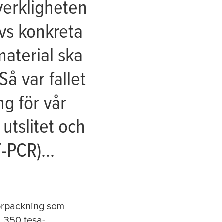
 verkligheten
ävs konkreta
material ska
å var fallet
ng för vår
 utslitet och
-PCR)...
 förpackning som
ka 350
tesa
-