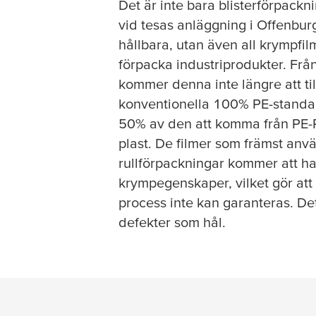
Det är inte bara blisterförpackn
vid
tesa
s anläggning i Offenburg
hållbara, utan även all krympfil
förpacka industriprodukter. Fr
kommer denna inte längre att ti
konventionella 100% PE-standar
50% av den att komma från PE-
plast. De filmer som främst anv
rullförpackningar kommer att h
krympegenskaper, vilket gör att
process inte kan garanteras. Det
defekter som hål.