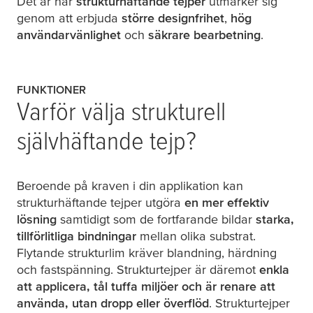
Det är här
strukturhäftande tejper
utmärker sig
genom att erbjuda
större designfrihet
,
hög
användarvänlighet
och
säkrare bearbetning
.
FUNKTIONER
Varför välja strukturell
självhäftande tejp?
Beroende på kraven i din applikation kan
strukturhäftande tejper utgöra
en mer effektiv
lösning
samtidigt som de fortfarande bildar
starka,
tillförlitliga bindningar
mellan olika substrat.
Flytande strukturlim kräver blandning, härdning
och fastspänning. Strukturtejper är däremot
enkla
att applicera, tål tuffa miljöer och är renare att
använda, utan dropp eller överflöd
. Strukturtejper