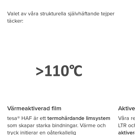
Valet av våra strukturella självhäftande tejper
täcker:
Värmeaktiverad film
Aktive
tesa
® HAF är ett
termohärdande limsystem
Våra r
som skapar starka bindningar. Värme och
LTR o
tryck initierar en oåterkallelig
aktive