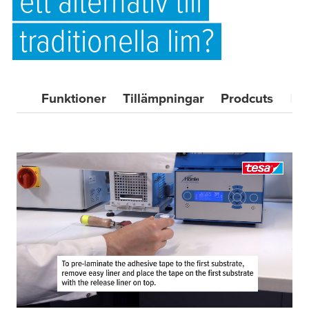
ett alternativ till
traditionella lim?
Funktioner
Tillämpningar
Prodcuts
Kon