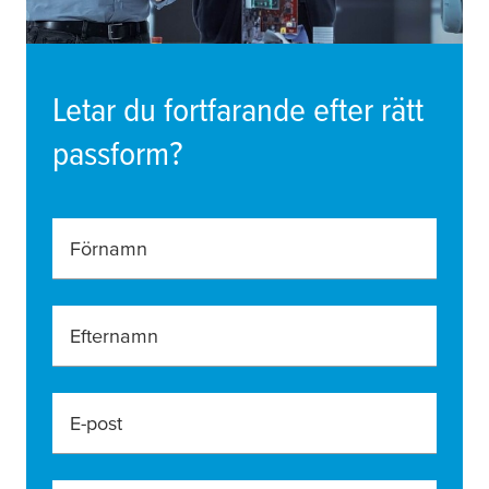
Letar du fortfarande efter rätt
passform?
Förnamn
Efternamn
E-post