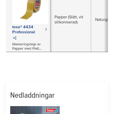
Papper (Slätt, vit
Naturgum
silikoniserad)
tesa® 4434
Professional
Maskeringstejp av
Papper med Platt
Bärarmaterial för
Sandblästring, Skydd
och Förstärkning
Nedladdningar