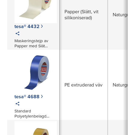
Papper (Slätt, vit
Naturgum
silikoniserad)
tesa® 4432
Maskeringstejp av
Papper med Slät
Bärarmaterial för
Sammanfogning,
Sandblästring och
Splitterfria
Säkerhetsapplikationer
t.ex. temporär lagning
av glasrutor
PE extruderad väv
Naturgum
tesa® 4688
Standard
Polyetylenbelagd
Vävtejp