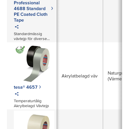
Professional
4688 Standard
PE Coated Cloth
Tape
Standardmässig
vävtejp för diverse
inomhus- och
utomhusapplikationer
såsom reparation,
bindning, paketering -
lättanvänd, väldigt god
vidhäftningsförmåga.
Naturgum
Akrylatbelagd väv
(Värme hä
tesa® 4657
Temperaturtålig
Akrylbelagd Vävtejp