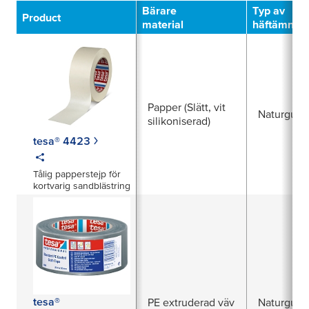
Bärare
Typ av
Product
material
häftämne
Papper (Slätt, vit
Naturgum
silikoniserad)
tesa® 4423
Tålig papperstejp för
kortvarig sandblästring
tesa®
PE extruderad väv
Naturgum