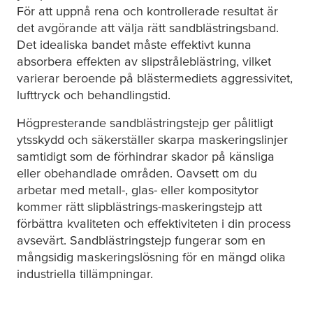
För att uppnå rena och kontrollerade resultat är
det avgörande att välja rätt sandblästringsband.
Det idealiska bandet måste effektivt kunna
absorbera effekten av slipstråleblästring, vilket
varierar beroende på blästermediets aggressivitet,
lufttryck och behandlingstid.
Högpresterande sandblästringstejp ger pålitligt
ytsskydd och säkerställer skarpa maskeringslinjer
samtidigt som de förhindrar skador på känsliga
eller obehandlade områden. Oavsett om du
arbetar med metall-, glas- eller kompositytor
kommer rätt slipblästrings-maskeringstejp att
förbättra kvaliteten och effektiviteten i din process
avsevärt. Sandblästringstejp fungerar som en
mångsidig maskeringslösning för en mängd olika
industriella tillämpningar.