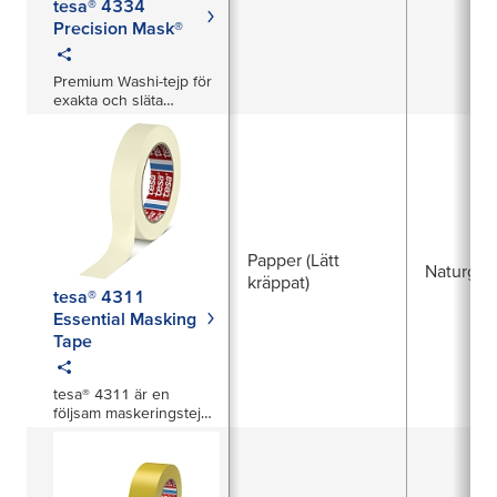
tesa® 4334
Precision Mask®
Premium Washi-tejp för
exakta och släta
färgkanter
Papper (Lätt
Naturgu
kräppat)
tesa® 4311
Essential Masking
Tape
tesa® 4311 är en
följsam maskeringstejp
baserad på en fin
creppapperstöd i vitt
och ett
naturgummiklister.