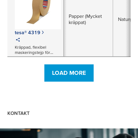
Papper (Mycket
Naturgu
kräppat)
tesa® 4319
Kräppad, flexibel
maskeringstejp för
målningstillämpningar –
särskilt rundade former
LOAD MORE
KONTAKT