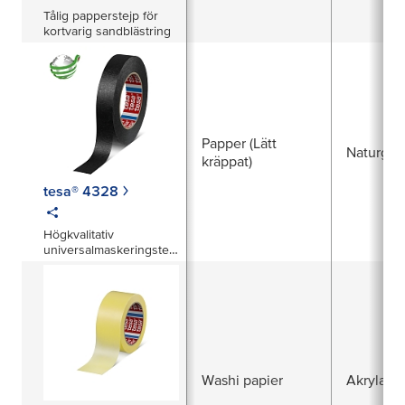
Tålig papperstejp för
kortvarig sandblästring
Papper (Lätt
Naturgu
kräppat)
tesa® 4328
Högkvalitativ
universalmaskeringstejp
i olika färger
Washi papier
Akrylat