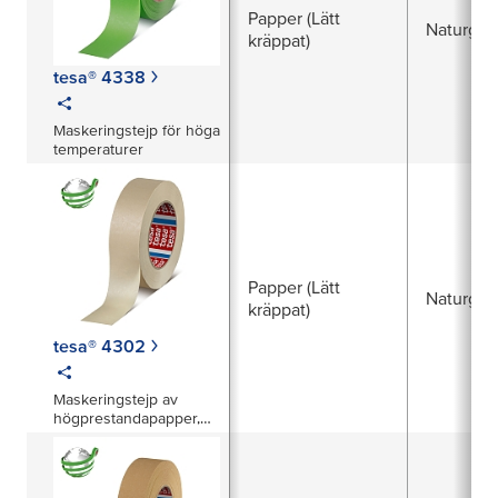
Papper (Lätt
Naturgu
kräppat)
tesa® 4338
Maskeringstejp för höga
temperaturer
Papper (Lätt
Naturgu
kräppat)
tesa® 4302
Maskeringstejp av
högprestandapapper,
upp till 160 °C