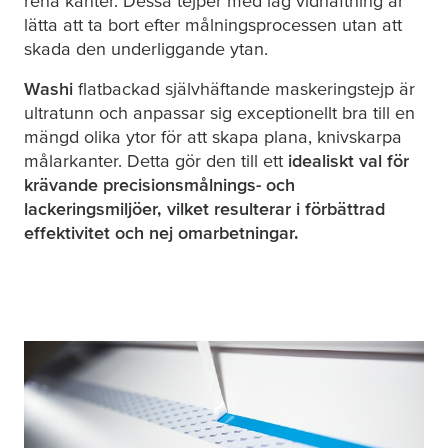
rena kanter. Dessa tejper med låg vidhäftning är
lätta att ta bort efter målningsprocessen utan att
skada den underliggande ytan.
Washi
flatbackad självhäftande maskeringstejp är
ultratunn och anpassar sig exceptionellt bra till en
mängd olika ytor för att skapa plana, knivskarpa
målarkanter. Detta gör den till ett
idealiskt val för
krävande precisionsmålnings- och
lackeringsmiljöer, vilket resulterar i förbättrad
effektivitet och
nej
omarbetningar.