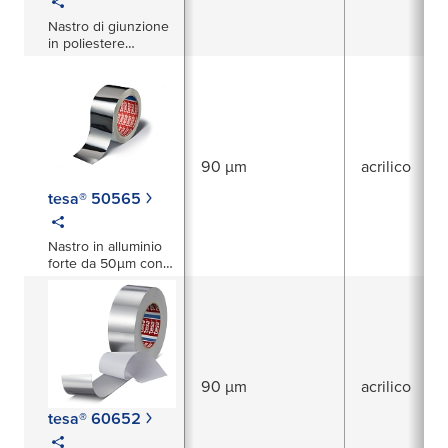
Nastro di giunzione
in poliestere
alluminizzato
90 µm
acrilico
tesa® 50565
Nastro in alluminio
forte da 50 µm con e
senza liner (PV1 e
PV0)
90 µm
acrilico
tesa® 60652