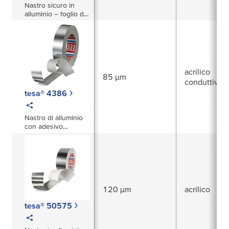
Nastro sicuro in
alluminio – foglio da
75 µm
acrilico
85 µm
conduttivo
tesa® 4386
Nastro di alluminio
con adesivo
elettricamente
conduttivo
120 µm
acrilico
tesa® 50575