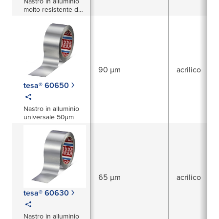
Nastro in alluminio
molto resistente da
80µm con e senza
liner (PV1 e PV0)
90 µm
acrilico
tesa® 60650
Nastro in alluminio
universale 50µm
65 µm
acrilico
tesa® 60630
Nastro in alluminio