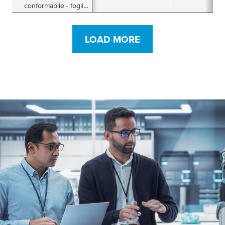
conformabile - foglio
da 30µ
LOAD MORE