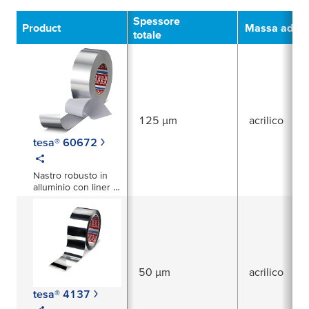
Filter
Spessore
Product
Massa adesi
totale
125 µm
acrilico
tesa® 60672
Nastro robusto in
alluminio con liner di
carta - foglio da 75µ
50 µm
acrilico
tesa® 4137