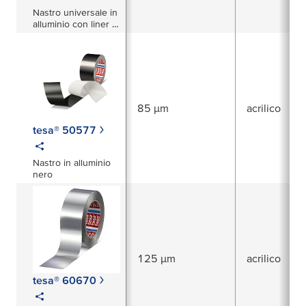
Nastro universale in
alluminio con liner in
carta - foglio da 50 µ
85 µm
acrilico
tesa® 50577
Nastro in alluminio
nero
125 µm
acrilico
tesa® 60670