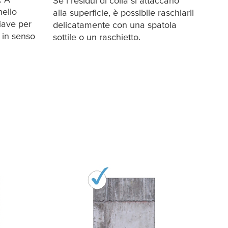
Se i residui di colla si attaccano
nello
alla superficie, è possibile raschiarli
iave per
delicatamente con una spatola
 in senso
sottile o un raschietto.