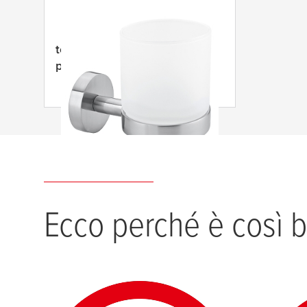
tesa
®
tesa
Moon
portabicchiere
Ecco perché è così b