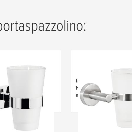
 portaspazzolino:
Porta bicchiere
tesa
® Porta bicchiere
nt, autoadesivo,
Nooblesse, autoadesivo
o, design elegante
acciaio inox, design su