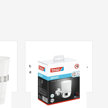
tesa
® SMOOZ Porta bicchiere,
,
autoadesivo, metallo cromato
perbo