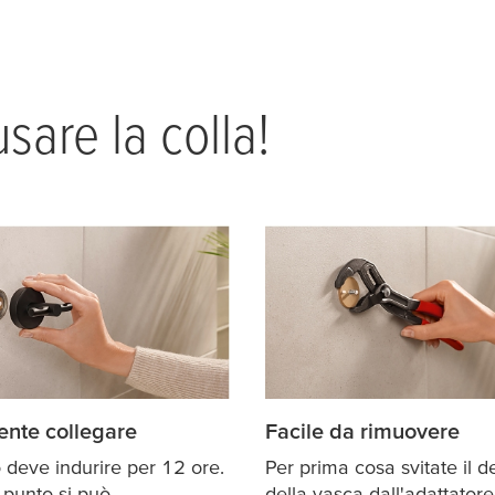
sare la colla!
iente collegare
Facile da rimuovere
 deve indurire per 12 ore.
Per prima cosa svitate il d
 punto si può
della vasca dall'adattatore