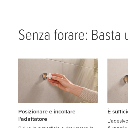
Senza forare: Basta u
Posizionare e incollare
È suffic
l'adattatore
L'adesivo
A questo