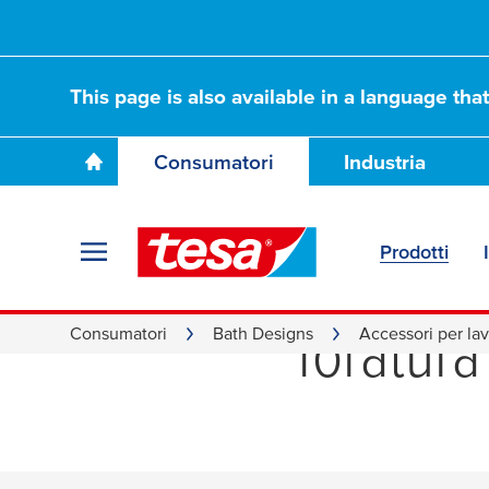
This page is also available in a language tha
Consumatori
Industria
Prodotti
Support
foratura
Consumatori
Bath Designs
Accessori per lav