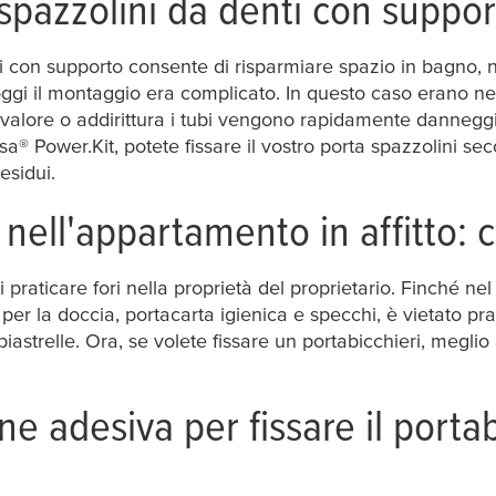
spazzolini da denti con support
 con supporto consente di risparmiare spazio in bagno, no
oggi il montaggio era complicato. In questo caso erano nece
i valore o addirittura i tubi vengono rapidamente danneggia
esa
® Power.Kit, potete fissare il vostro porta spazzolini s
esidui.
e nell'appartamento in affitto:
i praticare fori nella proprietà del proprietario. Finché 
er la doccia, portacarta igienica e specchi, è vietato prati
iastrelle. Ora, se volete fissare un portabicchieri, meglio
ne adesiva per fissare il porta