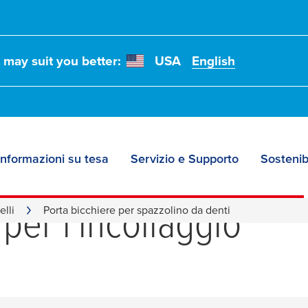
t may suit you better:
USA
English
Informazioni su tesa
Servizio e Supporto
Sostenibi
o per spazzolino da 
 per l'incollaggio
elli
Porta bicchiere per spazzolino da denti