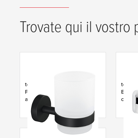
Trovate qui il vostro
tesa
® Moon Black
tesa
® 
Portabicchiere nero,
Elegaa
autoadesivo, metallo
cromat
verniciato a polvere