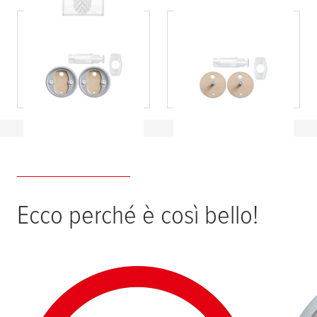
tesa
®
tesa
Kit di
tesa
®
tesa
Kit di
fissaggio di
fissaggio di
ricambio BK20-2
ricambio BK43-2
Ecco perché è così bello!