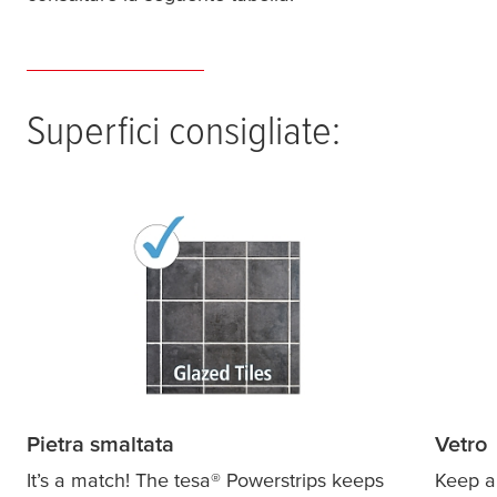
Superfici consigliate:
Pietra smaltata
Vetro
It’s a match! The
tesa
® Powerstrips keeps
Keep al