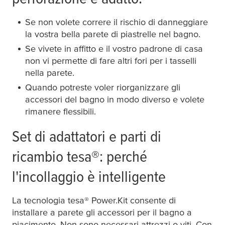
Se non volete correre il rischio di danneggiare
la vostra bella parete di piastrelle nel bagno.
Se vivete in affitto e il vostro padrone di casa
Portaspazzolino
non vi permette di fare altri fori per i tasselli
nella parete.
Quando potreste voler riorganizzare gli
accessori del bagno in modo diverso e volete
Distributore di sapone
rimanere flessibili.
Set di adattatori e parti di
ricambio
tesa
®: perché
Portabicchieri
l'incollaggio è intelligente
La tecnologia
tesa
® Power.Kit consente di
installare a parete gli accessori per il bagno a
Porta carta igienica
piacimento. Non sono necessari attrezzi o viti. Con