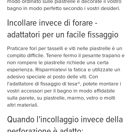
modo ordinato sulle piastrelle e decorate il vostro
bagno in modo perfetto secondo i vostri desideri.
Incollare invece di forare -
Gancio per accappatoio
adattatori per un facile fissaggio
Praticare fori per tasselli e viti nelle piastrelle è un
compito difficile. Tenere fermo il pesante trapano e
non rompere le piastrelle richiede una certa
Gancio per asciugamano
esperienza. Risparmiatevi la fatica e utilizzate un
adesivo speciale al posto delle viti. Con
l'adattatore di fissaggio di
tesa
®, potete montare i
vostri accessori per il bagno in modo affidabile
Anello per asciugamani
sulla parete, su piastrelle, marmo, vetro o molti
altri materiali.
Quando l'incollaggio invece della
Cestino per doccia
perforazione è adatto: