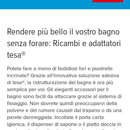
1
2
Prodotto
Risultato
Rendere più bello il vostro bagno
Step 1: Prodotto
Current Step
Not sta
senza forare: Ricambi e adattatori
Per quale prodotto sta cercando
tesa
®
un adattatore di ricambio?
Potete fare a meno di fastidiosi fori e piastrelle
incrinate? Grazie all'innovativa soluzione adesiva
Per quale prodotto sta cercando un adattatore di rica
di
tesa
®, la ristrutturazione del bagno è ora più
semplice per voi. Gli eleganti accessori per il
Porta asciugamani
bagno sono facili da attaccare grazie al sistema di
e.g. with one or two "arms"
fissaggio. Non dovrete quindi preoccuparvi della
polvere e del rumore causati dal trapano o da una
parete danneggiata. Incollate il porta carta
igienica, il dispenser di sapone o il piatto doccia in
Portasciugamani