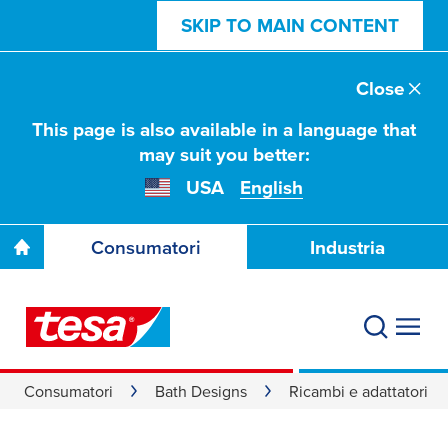
SKIP TO MAIN CONTENT
Close
This page is also available in a language that
may suit you better:
USA
English
Consumatori
Industria
Consumatori
Bath Designs
Ricambi e adattatori