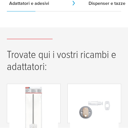
Adattatori e adesivi
Dispenser e tazze
Trovate qui i vostri ricambi e
adattatori:
tesa
®
tesa
®
tesa
Kit di
Replacement Toilet
fissaggio di
Brush, White
ricambio BK20-1