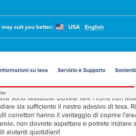
t may suit you better:
USA
English
Informazioni su tesa
Servizio e Supporto
Sostenibi
ri roller
ller
rafia sono fastidiosi! Dovete fare i conti con let
iare sia sufficiente il nastro adesivo di
tesa
. R
rulli correttori hanno il vantaggio di coprire l'ar
parole, non dovrete aspettare e potrete iniziare 
li aiutanti quotidiani!