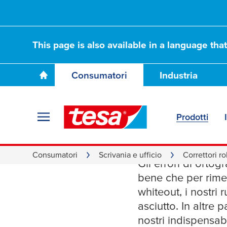
This page is also available in a language tha
Consumatori
Industria
Prodotti
Corretto
Consumatori
Scrivania e ufficio
Correttori ro
Gli errori di ortog
bene che per rimed
whiteout, i nostri 
asciutto. In altre 
nostri indispensabi