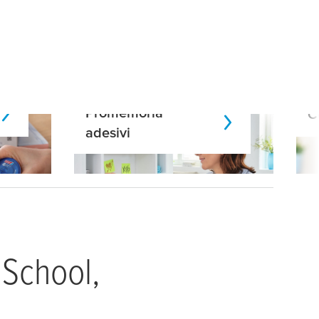
Promemoria
C
adesivi
 School,