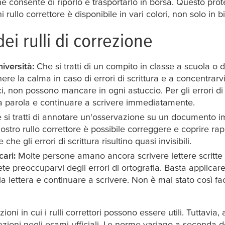
e consente di riporlo e trasportarlo in borsa. Questo prot
ni rullo correttore è disponibile in vari colori, non solo in b
ei rulli di correzione
iversità:
Che si tratti di un compito in classe a scuola o d
ere la calma in caso di errori di scrittura e a concentrarvi s
, non possono mancare in ogni astuccio. Per gli errori di 
 parola e continuare a scrivere immediatamente.
si tratti di annotare un'osservazione su un documento im
ostro rullo correttore è possibile correggere e coprire rapi
he gli errori di scrittura risultino quasi invisibili.
cari:
Molte persone amano ancora scrivere lettere scritte 
te preoccuparvi degli errori di ortografia. Basta applicare 
ulla lettera e continuare a scrivere. Non è mai stato così f
ni in cui i rulli correttori possono essere utili. Tuttavia, as
zioni negli esami ufficiali. Le norme variano a seconda del