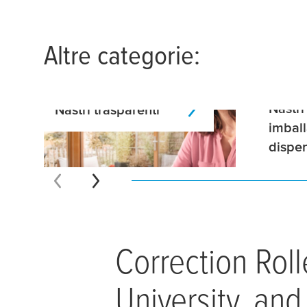
Altre categorie:
Nastri
Nastri trasparenti
imbal
dispe
Correction Roll
University, and