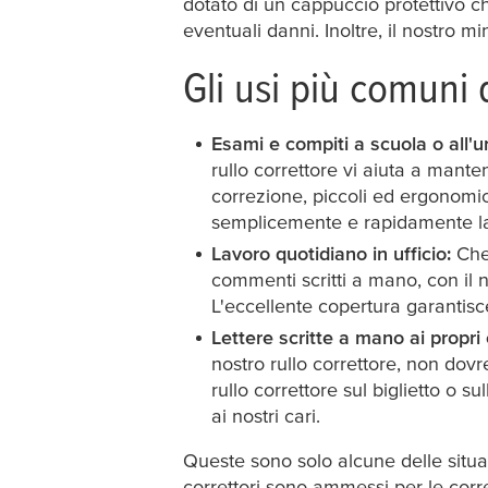
dotato di un cappuccio protettivo ch
eventuali danni. Inoltre, il nostro mi
Gli usi più comuni d
Esami e compiti a scuola o all'un
rullo correttore vi aiuta a manten
correzione, piccoli ed ergonomici
semplicemente e rapidamente la
Lavoro quotidiano in ufficio:
Che 
commenti scritti a mano, con il n
L'eccellente copertura garantisce c
Lettere scritte a mano ai propri 
nostro rullo correttore, non dovre
rullo correttore sul biglietto o s
ai nostri cari.
Queste sono solo alcune delle situazio
correttori sono ammessi per le corre