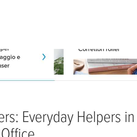
 per
Correttori roller
laggio e
nser
ers: Everyday Helpers in
 Office