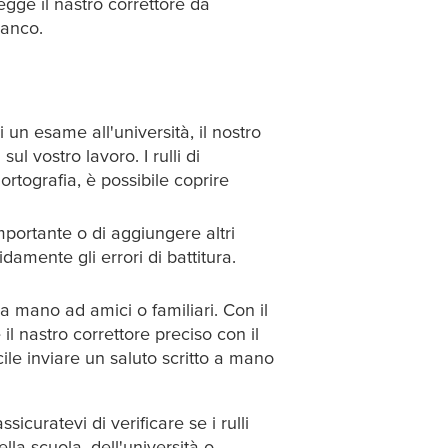
egge il nastro correttore da
ianco.
i un esame all'università, il nostro
ul vostro lavoro. I rulli di
ortografia, è possibile coprire
portante o di aggiungere altri
damente gli errori di battitura.
a mano ad amici o familiari. Con il
il nastro correttore preciso con il
acile inviare un saluto scritto a mano
sicuratevi di verificare se i rulli
la scuola, dell'università o