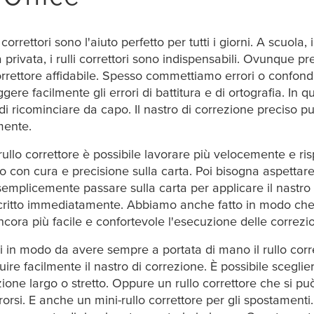
 correttori sono l'aiuto perfetto per tutti i giorni. A scuola,
a privata, i rulli correttori sono indispensabili. Ovunque 
ettore affidabile. Spesso commettiamo errori o confondiam
ggere facilmente gli errori di battitura e di ortografia. I
o di ricominciare da capo. Il nastro di correzione preciso p
mente.
l rullo correttore è possibile lavorare più velocemente e ri
 con cura e precisione sulla carta. Poi bisogna aspettare c
semplicemente passare sulla carta per applicare il nastro 
critto immediatamente. Abbiamo anche fatto in modo che il
ra più facile e confortevole l'esecuzione delle correzio
in modo da avere sempre a portata di mano il rullo corrett
tuire facilmente il nastro di correzione. È possibile scegl
ione largo o stretto. Oppure un rullo correttore che si pu
rorsi. E anche un mini-rullo correttore per gli spostamenti. 