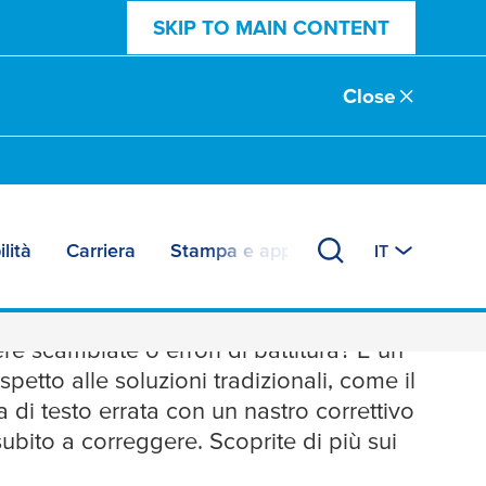
SKIP TO MAIN CONTENT
Close
lità
Carriera
Stampa e approfondimenti
IT
tere scambiate o errori di battitura? È un
ispetto alle soluzioni tradizionali, come il
ea di testo errata con un nastro correttivo
subito a correggere. Scoprite di più sui