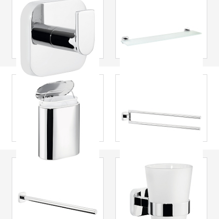
tesa
® Appendi
tesa
® Mensola per
asciugamani
specchio Elegaant,
Elegaant,
autoadesiva,
autoadesivo,
cromata, design
cromato, design
unico
elegante
tesa
® Pattumiera
tesa
® Porta
bagno Elegaant,
asciugamani a due
autoadesiva,
bracci Elegaant,
cromata, design
autoadesivo,
unico
cromato, design
unico
tesa
® Porta
tesa
® Porta
asciugamani
bicchiere Elegaant,
Elegaant,
autoadesivo,
autoadesivo,
cromato, design