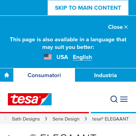
SKIP TO MAIN CONTENT
Close
This page is also available in a language that
may suit you better:
USA
English
Consumatori
Industria
Bath Designs
Serie Design
tesa® ELEGAANT