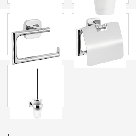
cromato, design
elegante
straordinario
tesa
® Porta carta
tesa
® Porta carta
igienica Elegaant,
igienica Elegaant,
autoadesivo,
autoadesivo,
cromato, design
cromato, design
elegante
unico
tesa
® Scopino wc
Elegaant,
autoadesivo,
cromato, design
straordinario