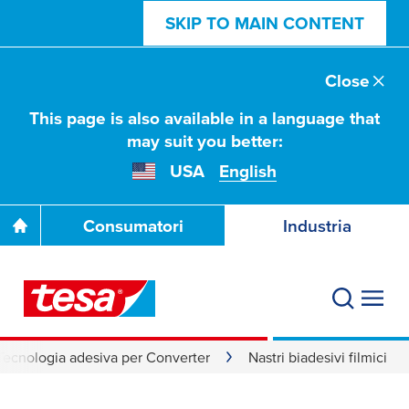
SKIP TO MAIN CONTENT
Close
This page is also available in a language that
may suit you better:
USA
English
Consumatori
Industria
Tecnologia adesiva per Converter
Nastri biadesivi filmici