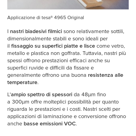
Applicazione di
tesa
® 4965 Original
I
nastri biadesivi filmici
sono relativamente sottili,
dimensionalmente stabili e sono ideali per
il
fissaggio su superfici piatte e lisce
come vetro,
metallo e plastica non goffrata. Tuttavia, nastri più
spessi offrono prestazioni efficaci anche su
superfici ruvide e difficili da fissare e
generalmente offrono una buona
resistenza alle
temperature
.
L'
ampio spettro di spessori
da 48
µ
m fino
a 300
µ
m offre molteplici possibilità per quanto
riguarda le prestazioni e i costi. Nastri scelti per
applicazioni di laminazione e conversione offrono
anche
basse emissioni VOC
.