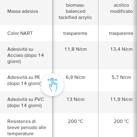
biomass-
acrilico
Massa adesiva
balanced
modificato
tackified acrylic
Color NART
trasparente
trasparente
Adesività su
11,8 N/cm
13,4 N/cm
Acciaio (dopo 14
giorni)
Adesività su PE
6,9 N/cm
5,7 N/cm
(dopo 14 giorni)
Adesività su PVC
13 N/cm
11,9 N/cm
(dopo 14 giorni)
Resistenza di
200 °C
200 °C
breve periodo alle
temperature