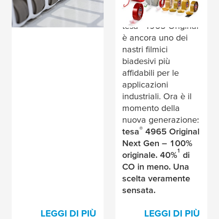
Il tempo ha
per Converter
dimostrato che
®
tesa
4965 Original
è ancora uno dei
nastri filmici
biadesivi più
affidabili per le
applicazioni
industriali. Ora è il
momento della
nuova generazione:
®
tesa
4965 Original
Next Gen – 100%
1
originale. 40%
di
CO in meno. Una
scelta veramente
sensata.
LEGGI DI PIÙ
LEGGI DI PIÙ