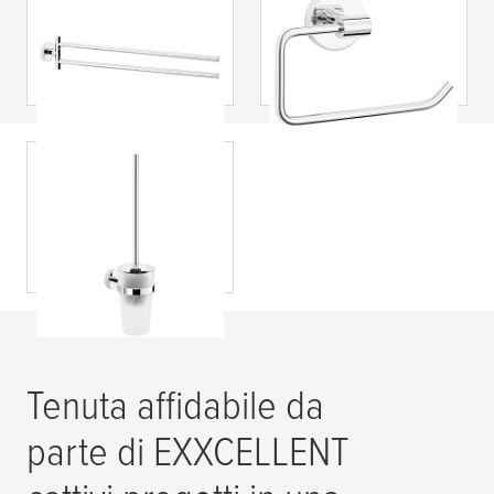
tesa
® Porta
tesa
® Porta carta
asciugamani a due
igienica Exxcellent,
bracci Exxcellent,
autoadesivo,
autoadesivo,
cromato, design
cromato, design
senza tempo
chic
tesa
® Scopino wc
Exxcellent,
autoadesivo,
cromato, design
senza tempo
Tenuta affidabile da
parte di EXXCELLENT