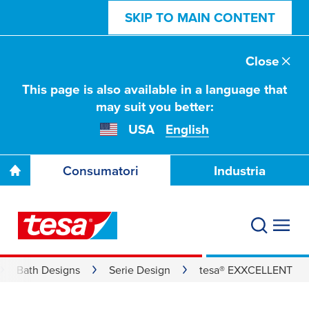
SKIP TO MAIN CONTENT
Close
This page is also available in a language that
may suit you better:
USA
English
Consumatori
Industria
Bath Designs
Serie Design
tesa® EXXCELLENT