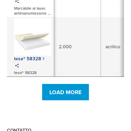
Marcabile al laser,
antimanomissione e
autoadesiva
2.000
acrilico
tesa® 58328
tesa® 58328
LOAD MORE
CONTATTO