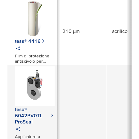
210 µm
acrilico
tesa® 4416
Film di protezione
antiscivolo per
pavimenti
tesa®
6042PV0TL
ProSeal
Applicatore a