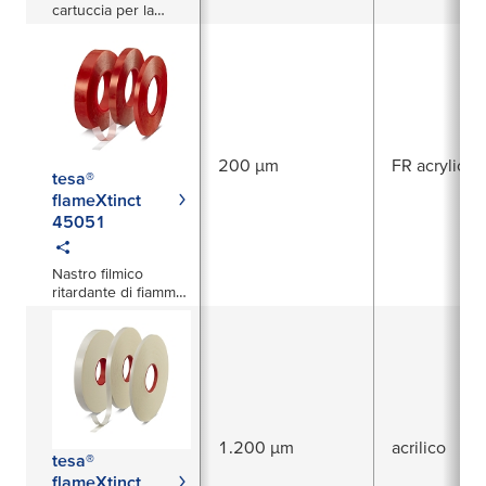
cartuccia per la
copertura
completamente
automatica dei fori
200 µm
FR acrylic
tesa®
flameXtinct
45051
Nastro filmico
ritardante di fiamma
da 200µm
1.200 µm
acrilico
tesa®
flameXtinct