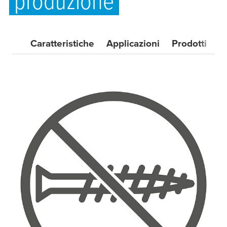
produzione
Caratteristiche
Applicazioni
Prodotti
C