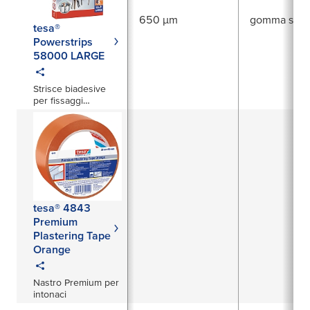
650 µm
gomma sinte
tesa®
Powerstrips
58000 LARGE
Strisce biadesive
per fissaggi
removibili di oggetti
con superfici piatte
tesa® 4843
Premium
Plastering Tape
Orange
Nastro Premium per
intonaci