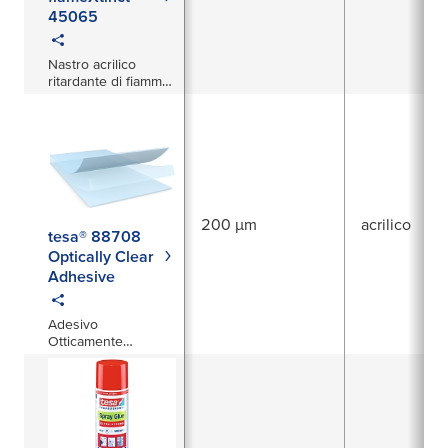
45065
Nastro acrilico
ritardante di fiamma
1200µm
200 µm
acrilico
tesa® 88708
Optically Clear
Adhesive
Adesivo
Otticamente
Trasparente da
200μm per
Applicazioni
Automotive