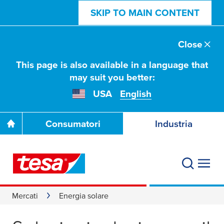
SKIP TO MAIN CONTENT
Close
This page is also available in a language that
may suit you better:
USA
English
Consumatori
Industria
Mercati
Energia solare