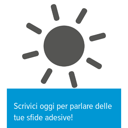
Scrivici oggi per parlare delle
tue sfide adesive!