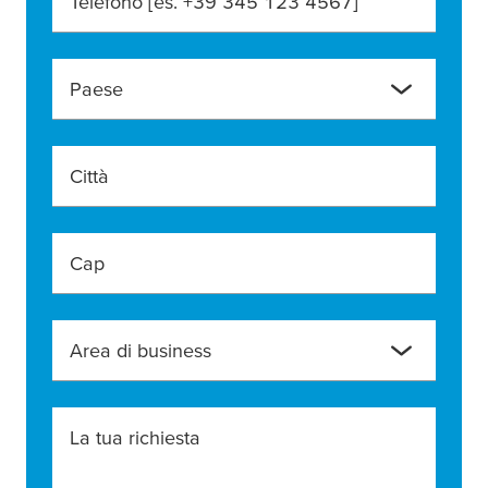
Telefono [es. +39 345 123 4567]
Paese
Città
Cap
Area di business
La tua richiesta