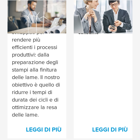
Energia eolica
Il vostro partner di
I nostri nastri
soluzioni adesive per
adesivi sono stati
l'elettronica di
sviluppati per
consumo
rendere più
efficienti i processi
produttivi: dalla
preparazione degli
stampi alla finitura
delle lame. Il nostro
obiettivo è quello di
ridurre i tempi di
durata dei cicli e di
ottimizzare la resa
delle lame.
LEGGI DI PIÙ
LEGGI DI PIÙ