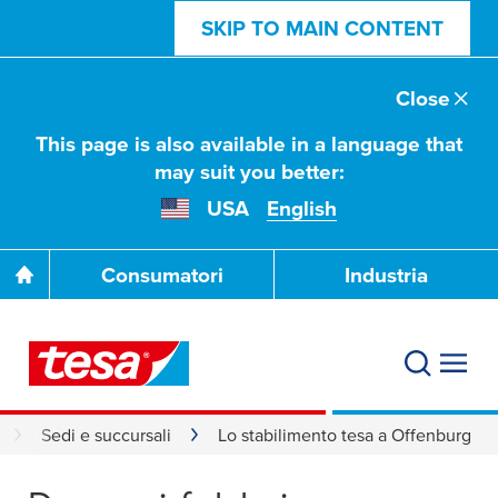
SKIP TO MAIN CONTENT
Close
This page is also available in a language that
may suit you better:
USA
English
Consumatori
Industria
Sedi e succursali
Lo stabilimento tesa a Offenburg