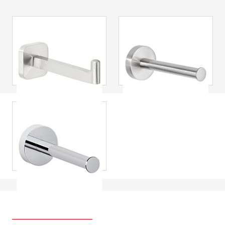
tesa
® Portarotolo
tesa
® Portarotolo
di riserva Esteetic,
di riserva
autoadesivo, look
Nooblesse,
acciaio inox
autoadesivo,
acciaio inox,
design superbo
tesa
®
tesa
Smooz
portarotolo di
scorta WC