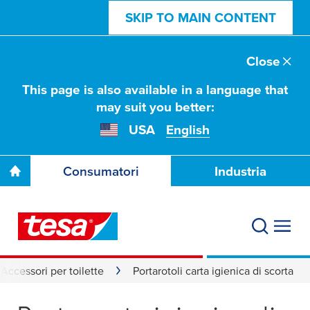
SKIP TO MAIN CONTENT
Close
This page is also available in a language that
may suit you better:
USA
English
Consumatori
Industria
Accessori per toilette
Portarotoli carta igienica di scorta