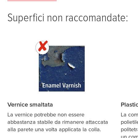
Superfici non raccomandate:
Vernice smaltata
Plasti
La vernice potrebbe non essere
La com
abbastanza stabile da rimanere attaccata
polieti
alla parete una volta applicata la colla.
politet
un comp