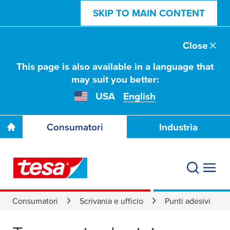
SKIP TO MAIN CONTENT
Close
This page is also available in a language that
may suit you better:
USA
English
Consumatori
Industria
Consumatori
Scrivania e ufficio
Punti adesivi