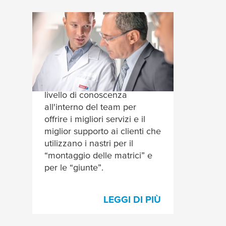
Elevati standard di
qualità per i prodotti e
per le persone
Miglioriamo costantemente il
livello di conoscenza
all'interno del team per
offrire i migliori servizi e il
miglior supporto ai clienti che
utilizzano i nastri per il
“montaggio delle matrici” e
per le “giunte”.
LEGGI DI PIÙ