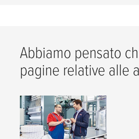
Abbiamo pensato che
pagine relative alle 
Applicazioni per nastri
Nastri per giunte su carta o
supporti plastici e nastri per il
montaggio delle matrici nella