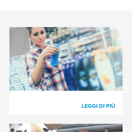
Stampa di etichette
Ottimizzazione dei processi di stampa di
etichette con nastri di montaggio delle
matrici all'avanguardia e soluzioni
complementari per l'efficienza del
processo.
LEGGI DI PIÙ