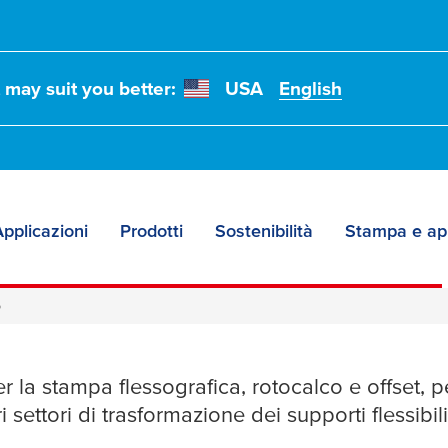
t may suit you better:
USA
English
pplicazioni
Prodotti
Sostenibilità
Stampa e ap
i affidabili per molte
o
o
er la stampa flessografica, rotocalco e offset, 
i settori di trasformazione dei supporti flessibili