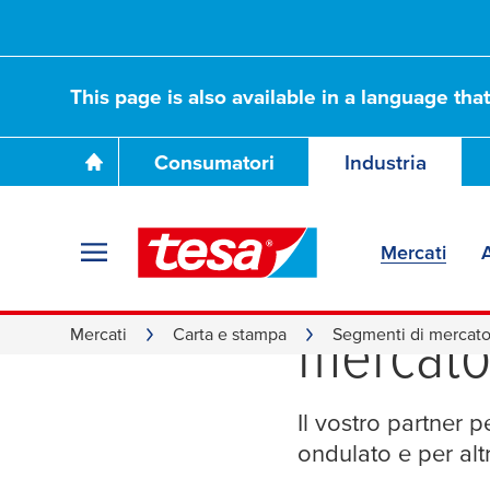
This page is also available in a language tha
Consumatori
Industria
Mercati
A
Soluzion
mercat
Mercati
Carta e stampa
Segmenti di mercat
Il vostro partner p
ondulato e per altr