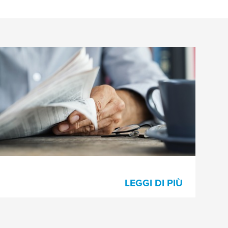
Stampa di giornali e riviste
Innovativi nastri per le giunte e soluzioni
complementari per stampa di giornali,
heatset e rotocalco.
LEGGI DI PIÙ