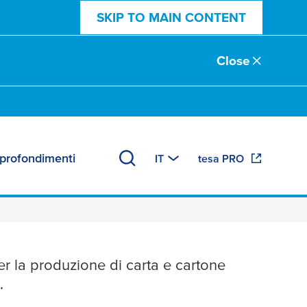
SKIP TO MAIN CONTENT
Close
profondimenti
IT
tesa PRO
plici segmenti di
per la produzione di carta e cartone
.