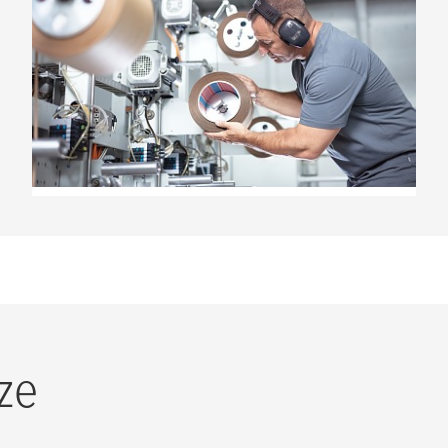
Produzione di cartone ondulato
Nastri speciali per processi di produzione
di cartone ondulato e progettazione di
scatole.
LEGGI DI PIÙ
ze