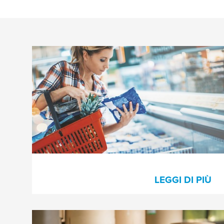
Stampa di imballaggi flessibili
L'alta qualità dei nastri biadesivi per il
montaggio delle matrici e dei nastri per
tutto il processo di lavorazione
garantiscono alta qualità e processi
efficienti nella stampa di imballaggio
flessibili.
LEGGI DI PIÙ