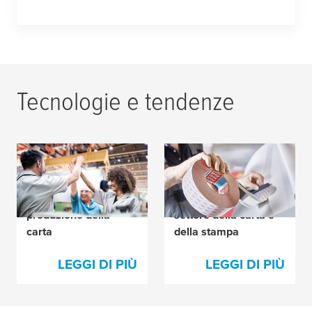
Tecnologie e tendenze
tesa
® EasySplice
I nostri nastri per
"Next Level" per
giunte e prodotti
l'eccellenza nella
complementari per il
produzione della
settore della carta e
carta
della stampa
LEGGI DI PIÙ
LEGGI DI PIÙ