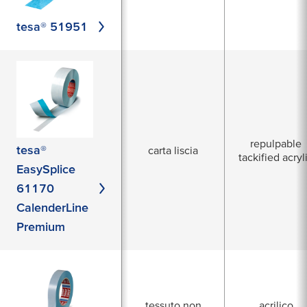
tesa® 51951
repulpable
tesa®
carta liscia
tackified acryl
EasySplice
61170
CalenderLine
Premium
tessuto non
acrilico