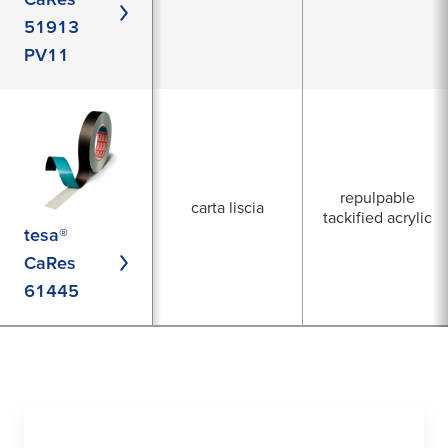
51913
PV11
repulpable
carta liscia
tackified acrylic
tesa®
CaRes
61445