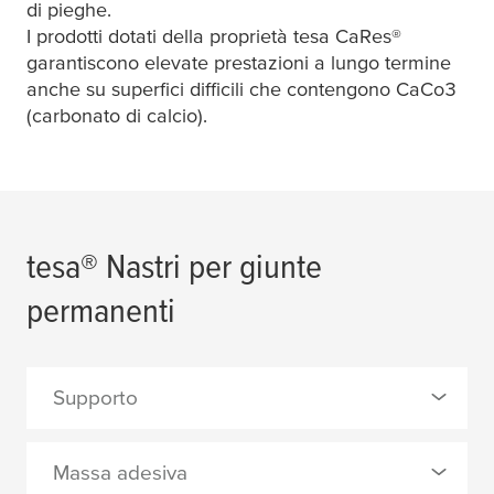
di pieghe.
I prodotti dotati della proprietà
tesa
CaRes®
garantiscono elevate prestazioni a lungo termine
anche su superfici difficili che contengono CaCo3
(carbonato di calcio).
tesa
® Nastri per giunte
permanenti
Supporto
0 Selezionato
Massa adesiva