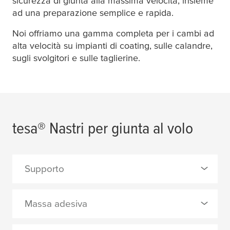
sicurezza di giunta alla massima velocità, insieme
ad una preparazione semplice e rapida.
Noi offriamo una gamma completa per i cambi ad
alta velocità su impianti di coating, sulle calandre,
sugli svolgitori e sulle taglierine.
tesa
® Nastri per giunta al volo
Supporto
0 Selezionato
Massa adesiva
carta liscia